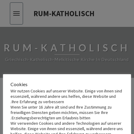
RUM-KATHOLISCH
Toggle
vigation
RUM-KATHOLISCH
Griechisch-Katholisch-Melkitische Kirche In Deutschland
Cookies
Wir nutzen Cookies auf unserer Website. Einige von ihnen sind
من
essenziell, während andere uns helfen, diese Website und
من نحن
نحن
Ihre Erfahrung zu verbessern.
Wenn Sie unter 16 Jahre alt sind und Ihre Zustimmung zu
freiwilligen Diensten geben möchten, müssen Sie Ihre
Erziehungsberechtigten um Erlaubnis bitten.
Wir verwenden Cookies und andere Technologien auf unserer
Website. Einige von ihnen sind essenziell, während andere uns
helfen, diese Website und Ihre Erfahrung zu verbessern.