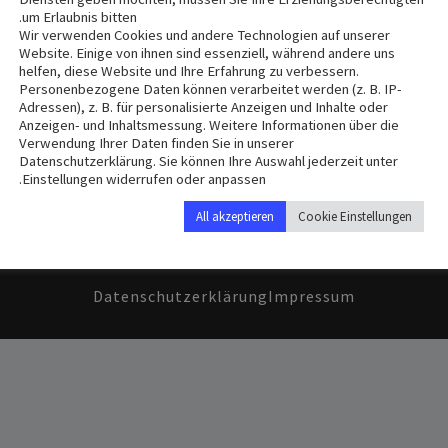
um Erlaubnis bitten.
Wir verwenden Cookies und andere Technologien auf unserer
Website. Einige von ihnen sind essenziell, während andere uns
helfen, diese Website und Ihre Erfahrung zu verbessern.
Nothing Fou
Not
Personenbezogene Daten können verarbeitet werden (z. B. IP-
Adressen), z. B. für personalisierte Anzeigen und Inhalte oder
F
Anzeigen- und Inhaltsmessung. Weitere Informationen über die
Verwendung Ihrer Daten finden Sie in unserer
Datenschutzerklärung. Sie können Ihre Auswahl jederzeit unter
e can’t find what you’re looking for. Perhaps searching can 
Einstellungen widerrufen oder anpassen.
All akzeptieren
Cookie Einstellungen
Se
Sear
Datenschutzerklärung
Impressum