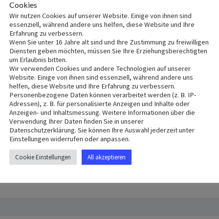
Cookies
DIE
IE MELKITISCHE JUGE
Wir nutzen Cookies auf unserer Website. Einige von ihnen sind
MELKITISCHE
essenziell, während andere uns helfen, diese Website und Ihre
JUGEND
Erfahrung zu verbessern.
Wenn Sie unter 16 Jahre alt sind und Ihre Zustimmung zu freiwilligen
Diensten geben möchten, müssen Sie Ihre Erziehungsberechtigten
ind in meinem Namen, da bin ich mitten unter ihnen. (Matth
um Erlaubnis bitten.
Wir verwenden Cookies und andere Technologien auf unserer
Website. Einige von ihnen sind essenziell, während andere uns
hristlichen Soziallebens, weil die Jugend die aktive Kraft 
helfen, diese Website und Ihre Erfahrung zu verbessern.
Personenbezogene Daten können verarbeitet werden (z. B. IP-
tstand die Idee der Gründung der Die Melkitische Jugend
Adressen), z. B. für personalisierte Anzeigen und Inhalte oder
en Familie, deren Kinder auf der Suche nach besseren Le
Anzeigen- und Inhaltsmessung. Weitere Informationen über die
Verwendung Ihrer Daten finden Sie in unserer
Datenschutzerklärung. Sie können Ihre Auswahl jederzeit unter
Einstellungen widerrufen oder anpassen.
ffen online über Zoom. An diesem nahmen etwa 30 junge chri
Cookie Einstellungen
All akzeptieren