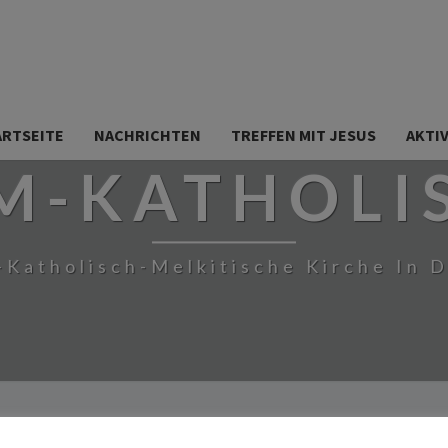
ARTSEITE
NACHRICHTEN
TREFFEN MIT JESUS
AKTI
M-KATHOLI
-Katholisch-Melkitische Kirche In 