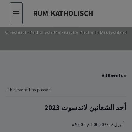
RUM-KATHOLISCH
Toggle
RUM-KATHOLISCH
vigation
Griechisch-Katholisch-Melkitische Kirche In Deutschland
« All Events
This event has passed.
أحد الشعانين لاندسوت 2023
أبريل 2, 2023 1:00 م
-
5:00 م