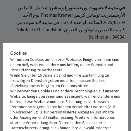
في مدينة لاندسهوت وريغنسبورغ ومنشن:‏
)يحتفل بالقداس
الأرشمندريت توماس كريمر Thomas Kremer يوم الأحد
02/04/‏‎‏23‏‎‏20 الساعة الواحدة ‏‏‎00‎‏.‏‎13‎، في مدينة لاند سوت في
كنيسة القديس نيقولاوس. ‏العنوان: ‏‏Nikolastr.41- Landshut
84034 ‎‏ ‏‎- ‎‏St. Nikola ‎
+ Add to iCalendar
+ Add to Google Calendar
Cookies
Wir nutzen Cookies auf unserer Website. Einige von ihnen sind
essenziell, während andere uns helfen, diese Website und
Ihre Erfahrung zu verbessern.
Wenn Sie unter 16 Jahre alt sind und Ihre Zustimmung zu
VENUE
DETAILS
freiwilligen Diensten geben möchten, müssen Sie Ihre
Erziehungsberechtigten um Erlaubnis bitten.
St. Nikola
Date:
Wir verwenden Cookies und andere Technologien auf unserer
أبريل 2, 2023
Nikolastr 41
Website. Einige von ihnen sind essenziell, während andere uns
helfen, diese Website und Ihre Erfahrung zu verbessern.
Landshut
,
84034
Germany
+
Time:
Personenbezogene Daten können verarbeitet werden (z. B.
Google Map
IP-Adressen), z. B. für personalisierte Anzeigen und Inhalte
1:00 م - 5:00 م
oder Anzeigen- und Inhaltsmessung. Weitere Informationen
über die Verwendung Ihrer Daten finden Sie in unserer
Datenschutzerklärung. Sie können Ihre Auswahl jederzeit