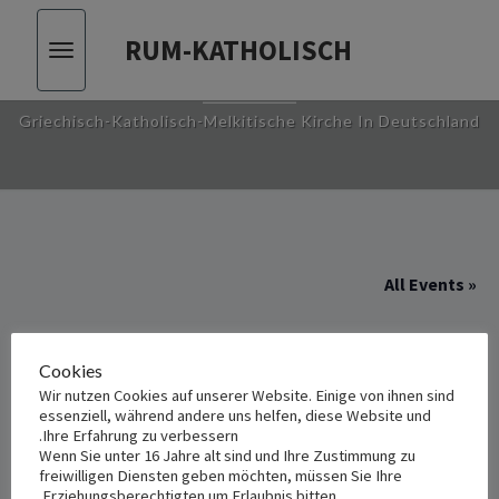
RUM-KATHOLISCH
Toggle
RUM-KATHOLISCH
vigation
Griechisch-Katholisch-Melkitische Kirche In Deutschland
« All Events
This event has passed.
Cookies
Wir nutzen Cookies auf unserer Website. Einige von ihnen sind
إكليل في هينغلو
essenziell, während andere uns helfen, diese Website und
Ihre Erfahrung zu verbessern.
Wenn Sie unter 16 Jahre alt sind und Ihre Zustimmung zu
أغسطس 23, 2025 6:00 م
-
7:00 م
freiwilligen Diensten geben möchten, müssen Sie Ihre
Erziehungsberechtigten um Erlaubnis bitten.