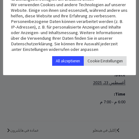
Wir verwenden Cookies und andere Technologien auf unserer
إكليل في هينغلو
Website. Einige von ihnen sind essenziell, während andere uns
helfen, diese Website und Ihre Erfahrung zu verbessern.
يوم السبت 23/08/2025 الساعة السادسة مساءً
Personenbezogene Daten können verarbeitet werden (z. B.
IP-Adressen), z. B. für personalisierte Anzeigen und Inhalte
oder Anzeigen- und Inhaltsmessung. Weitere Informationen
+ Add to iCalendar
+ Add to Google Calendar
über die Verwendung Ihrer Daten finden Sie in unserer
Datenschutzerklärung. Sie können Ihre Auswahl jederzeit
unter Einstellungen widerrufen oder anpassen.
All akzeptieren
Cookie Einstellungen
DETAILS
Date:
أغسطس 23, 2025
Time:
6:00 م - 7:00 م
إكليل في هينغلو
عمادة في هايلبرون