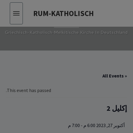
RUM-KATHOLISCH
Toggle
RUM-KATHOLISCH
vigation
Griechisch-Katholisch-Melkitische Kirche In Deutschland
« All Events
This event has passed.
إكليل 2
أكتوبر 27, 2023 6:00 م
-
7:00 م