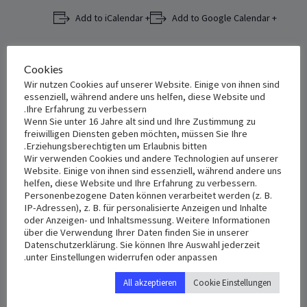
+ Add to iCalendar
+ Add to Google Calendar
Cookies
VENUE
DETAILS
Wir nutzen Cookies auf unserer Website. Einige von ihnen sind
essenziell, während andere uns helfen, diese Website und
Kathedrale Maria Schutz und
Date:
Ihre Erfahrung zu verbessern.
St. Andreas
أكتوبر 27, 2023
Wenn Sie unter 16 Jahre alt sind und Ihre Zustimmung zu
‎Schönstr. 55
freiwilligen Diensten geben möchten, müssen Sie Ihre
Time:
Erziehungsberechtigten um Erlaubnis bitten.
München
,
81543
Germany
+
Wir verwenden Cookies und andere Technologien auf unserer
6:00 م - 7:00 م
Google Map
Website. Einige von ihnen sind essenziell, während andere uns
helfen, diese Website und Ihre Erfahrung zu verbessern.
Personenbezogene Daten können verarbeitet werden (z. B.
IP-Adressen), z. B. für personalisierte Anzeigen und Inhalte
oder Anzeigen- und Inhaltsmessung. Weitere Informationen
über die Verwendung Ihrer Daten finden Sie in unserer
Datenschutzerklärung. Sie können Ihre Auswahl jederzeit
unter Einstellungen widerrufen oder anpassen.
All akzeptieren
Cookie Einstellungen