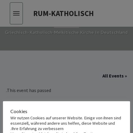
RUM-KATHOLISCH
Toggle
RUM-KATHOLISCH
vigation
Griechisch-Katholisch-Melkitische Kirche In Deutschland
« All Events
This event has passed.
اجتماع الشبيبة الملكية الشهري
Cookies
Wir nutzen Cookies auf unserer Website. Einige von ihnen sind
essenziell, während andere uns helfen, diese Website und
يونيو 25, 2023 8:00 م
-
10:00 م
Ihre Erfahrung zu verbessern.