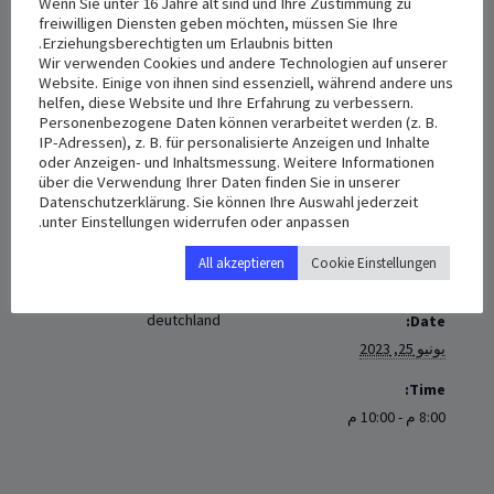
Wenn Sie unter 16 Jahre alt sind und Ihre Zustimmung zu
freiwilligen Diensten geben möchten, müssen Sie Ihre
اجتماع الشبيبة الملكية الشهري، للشببة على برنامج الزوم.
Erziehungsberechtigten um Erlaubnis bitten.
الساعة الثامنة مساء.
Wir verwenden Cookies und andere Technologien auf unserer
Website. Einige von ihnen sind essenziell, während andere uns
يوم الأحد 25/06/2023
helfen, diese Website und Ihre Erfahrung zu verbessern.
Personenbezogene Daten können verarbeitet werden (z. B.
الأب المرشد ولجنة الرعية.
IP-Adressen), z. B. für personalisierte Anzeigen und Inhalte
oder Anzeigen- und Inhaltsmessung. Weitere Informationen
über die Verwendung Ihrer Daten finden Sie in unserer
+ Add to iCalendar
+ Add to Google Calendar
Datenschutzerklärung. Sie können Ihre Auswahl jederzeit
unter Einstellungen widerrufen oder anpassen.
All akzeptieren
Cookie Einstellungen
VENUE
DETAILS
deutchland
Date:
يونيو 25, 2023
Time:
8:00 م - 10:00 م