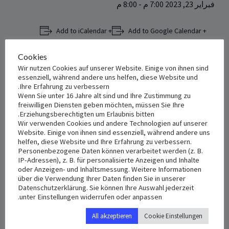
فبراير 23, 2023 7:00 م
-
8:00 م
+ Add to iCalendar
+ Add to Google Calendar
Cookies
Wir nutzen Cookies auf unserer Website. Einige von ihnen sind
essenziell, während andere uns helfen, diese Website und
VENUE
DETAILS
Ihre Erfahrung zu verbessern.
St. Anton
Date:
Wenn Sie unter 16 Jahre alt sind und Ihre Zustimmung zu
freiwilligen Diensten geben möchten, müssen Sie Ihre
فبراير 23, 2023
Hermann-Geib-Straße 8a
Erziehungsberechtigten um Erlaubnis bitten.
Regensburg
,
93053
Germany
Wir verwenden Cookies und andere Technologien auf unserer
Time:
Website. Einige von ihnen sind essenziell, während andere uns
+ Google Map
7:00 م - 8:00 م
helfen, diese Website und Ihre Erfahrung zu verbessern.
Personenbezogene Daten können verarbeitet werden (z. B.
IP-Adressen), z. B. für personalisierte Anzeigen und Inhalte
oder Anzeigen- und Inhaltsmessung. Weitere Informationen
über die Verwendung Ihrer Daten finden Sie in unserer
Datenschutzerklärung. Sie können Ihre Auswahl jederzeit
unter Einstellungen widerrufen oder anpassen.
All akzeptieren
Cookie Einstellungen