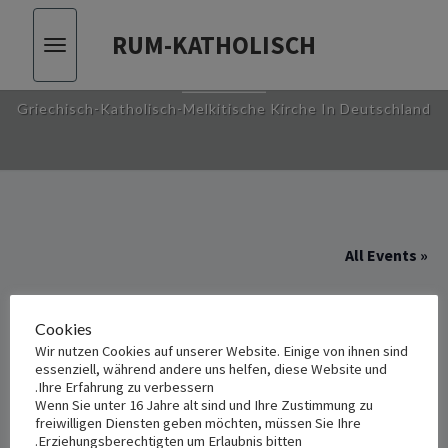
RUM-KATHOLISCH
Toggle
RUM-KATHOLISCH
vigation
Griechisch-Katholisch-Melkitische Kirche In Deutschland
« All Events
This event has passed.
Cookies
Wir nutzen Cookies auf unserer Website. Einige von ihnen sind
عرس في كولن
essenziell, während andere uns helfen, diese Website und
Ihre Erfahrung zu verbessern.
Wenn Sie unter 16 Jahre alt sind und Ihre Zustimmung zu
نوفمبر 5, 2022 4:00 م
-
5:00 م
freiwilligen Diensten geben möchten, müssen Sie Ihre
Erziehungsberechtigten um Erlaubnis bitten.