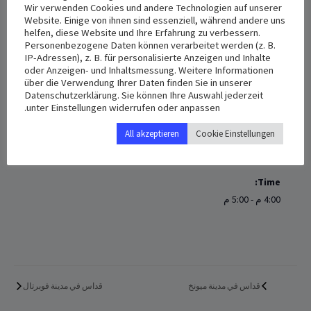
Wir verwenden Cookies und andere Technologien auf unserer
عرس في كولن
Website. Einige von ihnen sind essenziell, während andere uns
helfen, diese Website und Ihre Erfahrung zu verbessern.
Personenbezogene Daten können verarbeitet werden (z. B.
+ Add to iCalendar
+ Add to Google Calendar
IP-Adressen), z. B. für personalisierte Anzeigen und Inhalte
oder Anzeigen- und Inhaltsmessung. Weitere Informationen
über die Verwendung Ihrer Daten finden Sie in unserer
Datenschutzerklärung. Sie können Ihre Auswahl jederzeit
unter Einstellungen widerrufen oder anpassen.
VENUE
DETAILS
All akzeptieren
Cookie Einstellungen
köln
Date:
نوفمبر 5, 2022
Time:
4:00 م - 5:00 م
قداس في مدينة ميونخ
قداس في مدينة فوبرتال