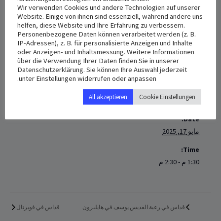
Wir verwenden Cookies und andere Technologien auf unserer
عمادة في غروناو
Website. Einige von ihnen sind essenziell, während andere uns
helfen, diese Website und Ihre Erfahrung zu verbessern.
يوم السبت 17/05/2025 الساعة الواحدة والنصف ظهراً
Personenbezogene Daten können verarbeitet werden (z. B.
IP-Adressen), z. B. für personalisierte Anzeigen und Inhalte
oder Anzeigen- und Inhaltsmessung. Weitere Informationen
+ Add to iCalendar
+ Add to Google Calendar
über die Verwendung Ihrer Daten finden Sie in unserer
Datenschutzerklärung. Sie können Ihre Auswahl jederzeit
unter Einstellungen widerrufen oder anpassen.
All akzeptieren
Cookie Einstellungen
DETAILS
Date:
مايو 17, 2025
Time:
1:30 م - 2:30 م
قداس ‏في رعية القديس يوسف في هايلبرون
قداس في فوبرتال