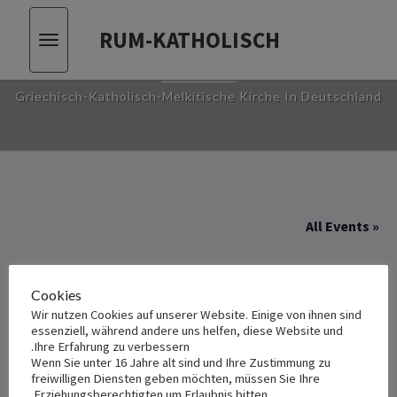
RUM-KATHOLISCH
Toggle
RUM-KATHOLISCH
vigation
Griechisch-Katholisch-Melkitische Kirche In Deutschland
« All Events
This event has passed.
Cookies
Wir nutzen Cookies auf unserer Website. Einige von ihnen sind
عمادة في غروناو
essenziell, während andere uns helfen, diese Website und
Ihre Erfahrung zu verbessern.
Wenn Sie unter 16 Jahre alt sind und Ihre Zustimmung zu
مايو 17, 2025 1:30 م
-
2:30 م
freiwilligen Diensten geben möchten, müssen Sie Ihre
Erziehungsberechtigten um Erlaubnis bitten.