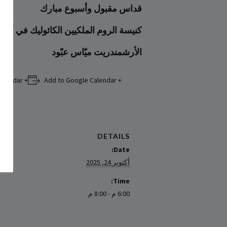
قداس مقبول وأسبوع مبارك
كنيسة الروم الملكيين الكاثوليك في ألماني
الأرشمندريت ميّاس عبّود
+ Add to iCalendar
+ Add to Google Calendar
DETAILS
Date:
أكتوبر 24, 2025
Time:
6:00 م - 8:00 م