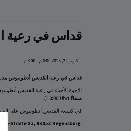
قداس‏‏ في رعية 
أكتوبر 24, 2025 6:00 م
-
8:00 م
قداس‏‏ في رعية القديس أنطونيوس مدين
الإخوة الأحباء في رعية القديس أنطون
مساءً
(Uhr ‏‎‏18:00‏(..
في كنيسة ‏القديس أنطونيوس على العنوان ‏
Geib-Straße 8a, 93053 Regensburg.