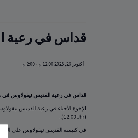
قداس في رعية ال
أكتوبر 26, 2025 12:00 م
-
2:00 م
قداس في رعية القديس نيقولاوس
في م
الإخوة الأحباء في رعية القديس نيقولا
(Uhr‏00‎‏:‏‎12‎(‏..
في كنيسة القديس نيقولاوس على العنوان