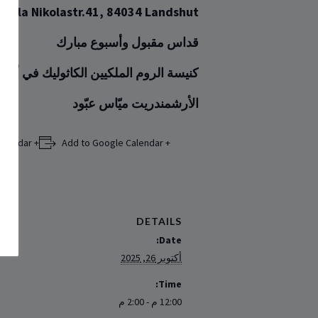
Nikola Nikolastr.41, 84034 Landshut
قداس مقبول وأسبوع مبارك
كنيسة الروم الملكيين الكاثوليك في ألماني
الأرشمندريت ميّاس عبّود
+ Add to iCalendar
+ Add to Google Calendar
DETAILS
Date:
أكتوبر 26, 2025
Time:
12:00 م - 2:00 م