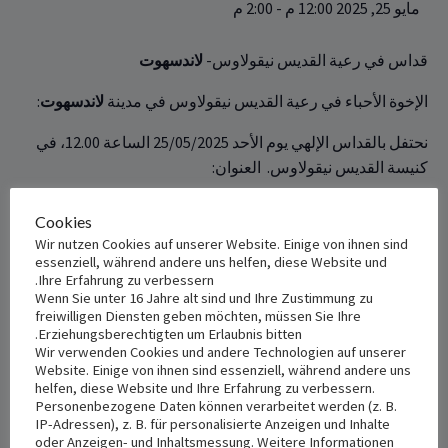
مايو 25, 2025 12:00 م
-
2:00 م
قداس في رعية القديس نيقولاوس-
لاندسهوت
الإخوة الأحباء في رعية القديس نيقولاوس في مدينة
لاندسهوت
:‏
نحتفل بالقداس الإلهي يوم الأحد 25/05/2025 الساعة ‏‎00‎‏.‏‎12‎، ‏في
كنيسة القديس نيقولاوس. ‏ العنوان:
Cookies
Wir nutzen Cookies auf unserer Website. Einige von ihnen sind
+ Add to iCalendar
+ Add to Google Calendar
essenziell, während andere uns helfen, diese Website und
Ihre Erfahrung zu verbessern.
Wenn Sie unter 16 Jahre alt sind und Ihre Zustimmung zu
freiwilligen Diensten geben möchten, müssen Sie Ihre
Erziehungsberechtigten um Erlaubnis bitten.
Wir verwenden Cookies und andere Technologien auf unserer
VENUE
DETAILS
Website. Einige von ihnen sind essenziell, während andere uns
St. Nikola
Date:
helfen, diese Website und Ihre Erfahrung zu verbessern.
Personenbezogene Daten können verarbeitet werden (z. B.
مايو 25, 2025
Nikolastr 41
IP-Adressen), z. B. für personalisierte Anzeigen und Inhalte
Landshut
,
84034
Germany
+
oder Anzeigen- und Inhaltsmessung. Weitere Informationen
Time: