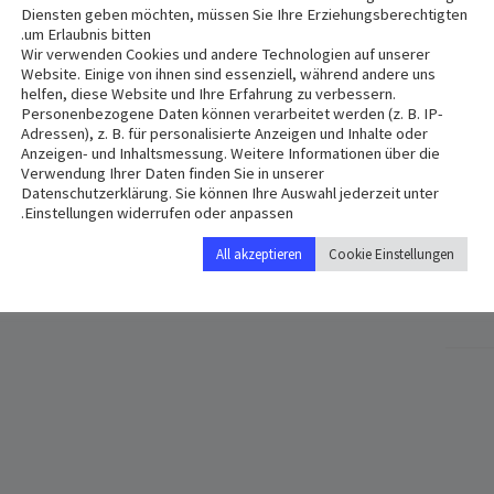
Diensten geben möchten, müssen Sie Ihre Erziehungsberechtigten
um Erlaubnis bitten.
Wir verwenden Cookies und andere Technologien auf unserer
Website. Einige von ihnen sind essenziell, während andere uns
helfen, diese Website und Ihre Erfahrung zu verbessern.
Personenbezogene Daten können verarbeitet werden (z. B. IP-
Adressen), z. B. für personalisierte Anzeigen und Inhalte oder
Anzeigen- und Inhaltsmessung. Weitere Informationen über die
VENUE
Verwendung Ihrer Daten finden Sie in unserer
Datenschutzerklärung. Sie können Ihre Auswahl jederzeit unter
St. Nikola
Einstellungen widerrufen oder anpassen.
Nikolastr 41
All akzeptieren
Cookie Einstellungen
hut
,
84034
Germany
+ Google Map