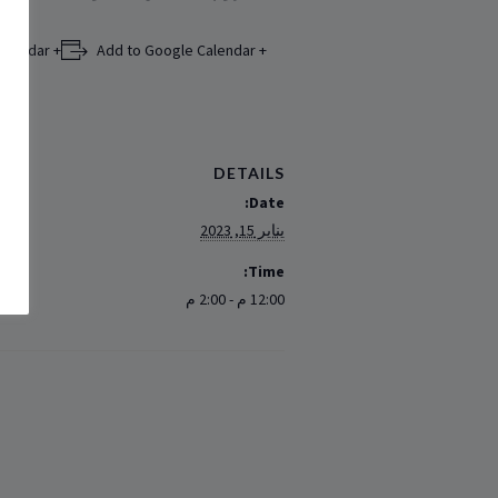
+ Add to iCalendar
+ Add to Google Calendar
DETAILS
Date:
يناير 15, 2023
Time:
12:00 م - 2:00 م