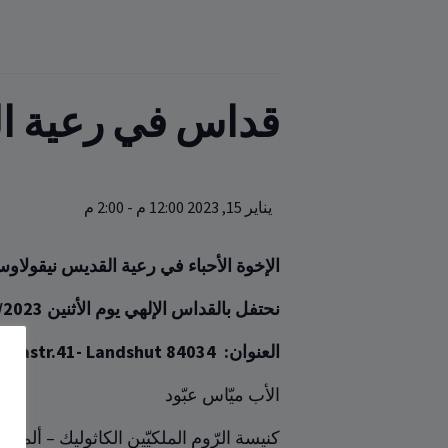
قداس في رعية ا
يناير 15, 2023 12:00 م
-
2:00 م
الإخوة الأحباء في رعية القديس نيقولاو
نحتفل بالقداس الإلهي يوم الأثنين 15/01/2023 الساعة ‏
العنوان: ‏
kolastr.41- Landshut 84034
الأب ميّاس عبّود
كنيسة الرّوم الملكيّين الكاثوليك – ألمانيا