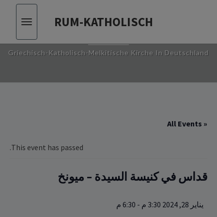
RUM-KATHOLISCH
Toggle
RUM-KATHOLISCH
vigation
Griechisch-Katholisch-Melkitische Kirche In Deutschland
« All Events
This event has passed.
قداس في كنيسة السيدة – ميونخ
يناير 28, 2024 3:30 م
-
6:30 م