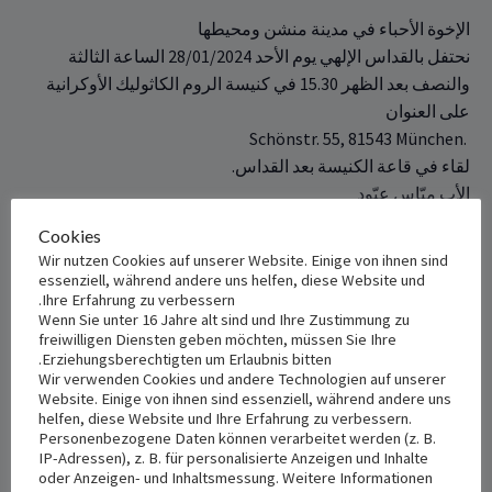
الإخوة الأحباء في مدينة منشن ومحيطها
نحتفل بالقداس الإلهي يوم الأحد 28/01/2024 الساعة الثالثة
والنصف بعد الظهر 15.30 في كنيسة الروم ‏الكاثوليك ‏الأوكرانية
على ‏‏العنوان‎
Schönstr. 55, 81543 München. ‎
لقاء في قاعة الكنيسة بعد القداس‎.‎
الأب ميّاس عبّود
كنيسة الرّوم الملكيّين الكاثوليك – ألمانيا ‏
Cookies
Wir nutzen Cookies auf unserer Website. Einige von ihnen sind
+ Add to iCalendar
+ Add to Google Calendar
essenziell, während andere uns helfen, diese Website und
Ihre Erfahrung zu verbessern.
Wenn Sie unter 16 Jahre alt sind und Ihre Zustimmung zu
freiwilligen Diensten geben möchten, müssen Sie Ihre
Erziehungsberechtigten um Erlaubnis bitten.
Wir verwenden Cookies und andere Technologien auf unserer
VENUE
DETAILS
Website. Einige von ihnen sind essenziell, während andere uns
Kathedrale Maria Schutz und
Date:
helfen, diese Website und Ihre Erfahrung zu verbessern.
St. Andreas
Personenbezogene Daten können verarbeitet werden (z. B.
يناير 28, 2024
IP-Adressen), z. B. für personalisierte Anzeigen und Inhalte
‎Schönstr. 55
oder Anzeigen- und Inhaltsmessung. Weitere Informationen
Time:
München
,
81543
Germany
+