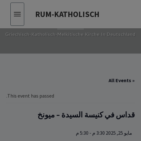
RUM-KATHOLISCH
Toggle
RUM-KATHOLISCH
vigation
Griechisch-Katholisch-Melkitische Kirche In Deutschland
« All Events
This event has passed.
قداس ‏في كنيسة السيدة – ميونخ
مايو 25, 2025 3:30 م
-
5:30 م