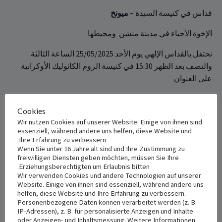
قداس ‏في كنيسة السيدة –
ميونخ
الإخوة الأحباء في مدينة منشن‏ ‏ ومحيطها
نحتفل بالقداس الإلهي يوم الأحد 25/05/2025 الساعة الثالثة
والنصف بعد الظهر 15.30 في كنيسة الروم الكاثوليك ‏الأوكرانية
على ‏‏العنوان‎
Schönstr. 55, 81543 München. ‎
Cookies
Wir nutzen Cookies auf unserer Website. Einige von ihnen sind
+ Add to iCalendar
+ Add to Google Calendar
essenziell, während andere uns helfen, diese Website und
Ihre Erfahrung zu verbessern.
Wenn Sie unter 16 Jahre alt sind und Ihre Zustimmung zu
freiwilligen Diensten geben möchten, müssen Sie Ihre
Erziehungsberechtigten um Erlaubnis bitten.
VENUE
DETAILS
Wir verwenden Cookies und andere Technologien auf unserer
Kathedrale Maria Schutz und
Website. Einige von ihnen sind essenziell, während andere uns
Date:
helfen, diese Website und Ihre Erfahrung zu verbessern.
St. Andreas
مايو 25, 2025
Personenbezogene Daten können verarbeitet werden (z. B.
‎Schönstr. 55
IP-Adressen), z. B. für personalisierte Anzeigen und Inhalte
Time:
oder Anzeigen- und Inhaltsmessung. Weitere Informationen
München
,
81543
Germany
+