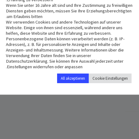
Wenn Sie unter 16 Jahre alt sind und Ihre Zustimmung zu freiwilligen
Diensten geben möchten, müssen Sie Ihre Erziehungsberechtigten
um Erlaubnis bitten.
Wir verwenden Cookies und andere Technologien auf unserer
Website. Einige von ihnen sind essenziell, während andere uns
helfen, diese Website und Ihre Erfahrung zu verbessern.
Personenbezogene Daten können verarbeitet werden (z. B. IP-
Adressen), z. B. für personalisierte Anzeigen und Inhalte oder
Anzeigen- und Inhaltsmessung. Weitere Informationen über die
Verwendung Ihrer Daten finden Sie in unserer
Datenschutzerklärung. Sie können Ihre Auswahl jederzeit unter
VENUE
Einstellungen widerrufen oder anpassen.
rale Maria Schutz und St. Andreas
‎Schönstr. 55
All akzeptieren
Cookie Einstellungen
hen
,
81543
Germany
+ Google Map