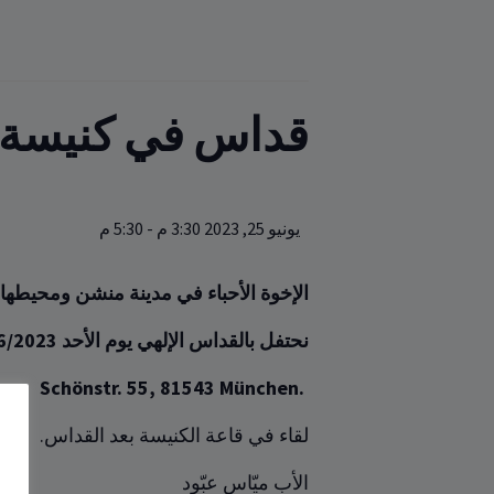
قداس في كنيسة ا
يونيو 25, 2023 3:30 م
-
5:30 م
الإخوة الأحباء في مدينة منشن ومحيطها
نحتفل بالقداس الإلهي يوم الأحد 25/06/2023 الساعة الثالثة والنصف بعد الظهر 15.30 في كنيسة الروم الكاثوليك ‏الأوكرانية على ‏‏العنوان
Schönstr. 55, 81543 München.
لقاء في قاعة الكنيسة بعد القداس.
الأب ميّاس عبّود