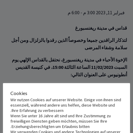
فبراير 11, 2023 3:00 م
-
6:00 م
قداس‏‏ في مدينة ريغنسبورغ
لتذكار الراقدين جميعا وخصوصاً الذين رقدوا بالزلزال ومن أجل
سلامة وشفاء المرضى
الإخوة الأحباء في مدينة ريغنسبورغ، نحتفل بالقداس الإلهي يوم
السبت 11/02/2023 الساعة الثالثة ‏
‏15:00‏، في كنيسة ‏القديس
أنطونيوس على العنوان ‏التالي
:
St. Anton, Hermann-Geib-Straße 8a, 93053 Regensburg.
Cookies
الأب ميّاس عبّود
Wir nutzen Cookies auf unserer Website. Einige von ihnen sind
essenziell, während andere uns helfen, diese Website und
Ihre Erfahrung zu verbessern.
كنيسة الرّوم الملكيّين الكاثوليك – ألمانيا
Wenn Sie unter 16 Jahre alt sind und Ihre Zustimmung zu
freiwilligen Diensten geben möchten, müssen Sie Ihre
Erziehungsberechtigten um Erlaubnis bitten.
+ Add to iCalendar
+ Add to Google Calendar
Wir verwenden Cookies und andere Technologien auf unserer