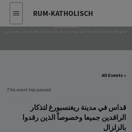
RUM-KATHOLISCH
Toggle
RUM-KATHOLISCH
vigation
Griechisch-Katholisch-Melkitische Kirche In Deutschland
« All Events
This event has passed.
قداس في مدينة ريغنسبورغ لتذكار
الراقدين جميعا وخصوصاً الذين رقدوا
بالزلزال