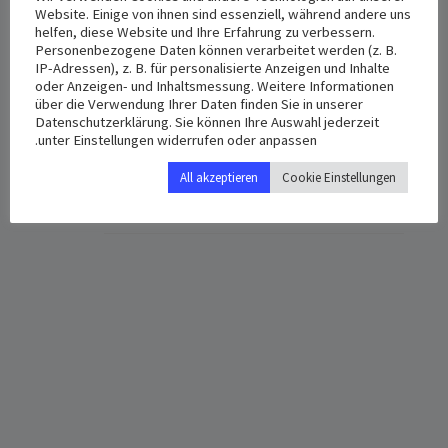
Website. Einige von ihnen sind essenziell, während andere uns
helfen, diese Website und Ihre Erfahrung zu verbessern.
Personenbezogene Daten können verarbeitet werden (z. B.
IP-Adressen), z. B. für personalisierte Anzeigen und Inhalte
VENUE
DETAILS
oder Anzeigen- und Inhaltsmessung. Weitere Informationen
St. Anton
Date:
über die Verwendung Ihrer Daten finden Sie in unserer
Datenschutzerklärung. Sie können Ihre Auswahl jederzeit
فبراير 11, 2023
Hermann-Geib-Straße 8a
unter Einstellungen widerrufen oder anpassen.
Regensburg
,
93053
Germany
Time:
All akzeptieren
Cookie Einstellungen
+ Google Map
3:00 م - 6:00 م