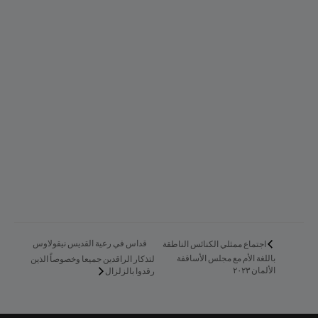
قداس في رعية القديس نيقولاوس
اجتماع ممثلي الكنائس الناطقة
باللغة الأم مع مجلس الأساقفة
لتذكار الراقدين جميعا وخصوصاً الذين
الألمان ٢٠٢٣
رقدوا بالزلزال