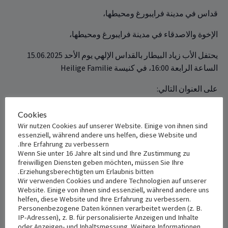
قداس في مدينة فرايبورغ ومحيطها،
الإخوة والاصدقاء في مدينة فرايبورغ ومحيطها،
يحتفل الأب زياد البيطار بالقداس ‏الإلهي يوم الأحد 15.06.2025
الساعة الرابعة ‏‎‏16:00‏، في كنيسة ‏Heilige Familie
على العنوان ‏التالي‎:‎
Hofackerstraße 35A, 79110 Freiburg im Breisgau
Cookies
Wir nutzen Cookies auf unserer Website. Einige von ihnen sind
essenziell, während andere uns helfen, diese Website und
+ Add to iCalendar
+ Add to Google Calendar
Ihre Erfahrung zu verbessern.
Wenn Sie unter 16 Jahre alt sind und Ihre Zustimmung zu
freiwilligen Diensten geben möchten, müssen Sie Ihre
Erziehungsberechtigten um Erlaubnis bitten.
Wir verwenden Cookies und andere Technologien auf unserer
VENUE
DETAILS
Website. Einige von ihnen sind essenziell, während andere uns
Date:
helfen, diese Website und Ihre Erfahrung zu verbessern.
Personenbezogene Daten können verarbeitet werden (z. B.
يونيو 15, 2025
Hofackerstraße 35A
IP-Adressen), z. B. für personalisierte Anzeigen und Inhalte
Freiburg im Breisgau
,
79110
oder Anzeigen- und Inhaltsmessung. Weitere Informationen