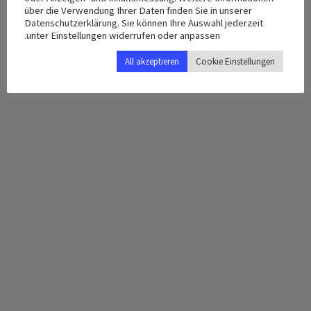
Time:
über die Verwendung Ihrer Daten finden Sie in unserer
Deutschland
+ Google Map
4:00 م - 6:00 م
Datenschutzerklärung. Sie können Ihre Auswahl jederzeit
unter Einstellungen widerrufen oder anpassen.
All akzeptieren
Cookie Einstellungen