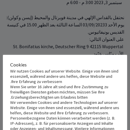
سبتمبر 3, 2023 3:00 م
-
6:00 م
نحتفل بالقداس الإلهي في مدينة فوبرتال والمحيط (إيسن وكولن):‏
يوم الأحد 3‏‏03/09/2023 الساعة الثالثة بعد الظهر 15.00 في ‏كنيسة
‏القديس بونيفاتيوس. ‏
على العنوان التالي:‏
‏ ‏St. Bonifatius kirche, Deutscher Ring 9 ‎‎42115 Wuppertal‎
كنيسة الرّوم الملكيّين الكاثوليك – ألمانيا
Cookies
Wir nutzen Cookies auf unserer Website. Einige von ihnen sind
essenziell, während andere uns helfen, diese Website und
+ Add to iCalendar
+ Add to Google Calendar
Ihre Erfahrung zu verbessern.
Wenn Sie unter 16 Jahre alt sind und Ihre Zustimmung zu
freiwilligen Diensten geben möchten, müssen Sie Ihre
Erziehungsberechtigten um Erlaubnis bitten.
Wir verwenden Cookies und andere Technologien auf unserer
VENUE
DETAILS
Website. Einige von ihnen sind essenziell, während andere uns
St. Bonifatius Kirche
Date:
helfen, diese Website und Ihre Erfahrung zu verbessern.
Personenbezogene Daten können verarbeitet werden (z. B.
سبتمبر 3, 2023
Deutscher Ring 9
IP-Adressen), z. B. für personalisierte Anzeigen und Inhalte
Wuppertal
,
42115
Germany
+
oder Anzeigen- und Inhaltsmessung. Weitere Informationen
Time: