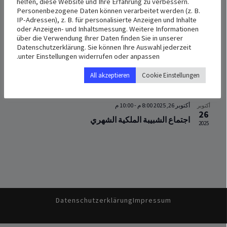
نوفمبر
helfen, diese Website und Ihre Erfahrung zu verbessern.
2
Personenbezogene Daten können verarbeitet werden (z. B.
قداس في رعية مارالياس في مدينة فرايبورغ والمحيط
2025
IP-Adressen), z. B. für personalisierte Anzeigen und Inhalte
oder Anzeigen- und Inhaltsmessung. Weitere Informationen
Hofackerstraße 35A, Freiburg im Breisgau
über die Verwendung Ihrer Daten finden Sie in unserer
Datenschutzerklärung. Sie können Ihre Auswahl jederzeit
نوفمبر 2, 2025 1:00 م
-
3:00 م
نوفمبر
unter Einstellungen widerrufen oder anpassen.
2
قداس في رعية القديس ميخائيل في مدينة هيرنة
2025
All akzeptieren
Cookie Einstellungen
St. Michael
Bickernstraße25, Herne
أكتوبر 26, 2025 8:00 م
-
10:00 م
أكتوبر
26
اجتماع الشبيبة الملكية الشهري
2025
Datenschutzerklärung
Impressum