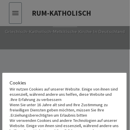
RUM-KATHOLISCH
Toggle
RUM-KATHOLISCH
vigation
Griechisch-Katholisch-Melkitische Kirche In Deutschland
vent
Events
8/9/2026
Search
Cookies
Month
iews
Search
Wir nutzen Cookies auf unserer Website. Einige von ihnen sind
Select
ation
and
essenziell, während andere uns helfen, diese Website und
date.
Ihre Erfahrung zu verbessern.
Views
There are no upcoming events.
Wenn Sie unter 16 Jahre alt sind und Ihre Zustimmung zu
avigation
freiwilligen Diensten geben möchten, müssen Sie Ihre
Latest Past Events
Erziehungsberechtigten um Erlaubnis bitten.
Wir verwenden Cookies und andere Technologien auf unserer
Website. Einige von ihnen sind essenziell, während andere uns
نوفمبر 2, 2025 4:00 م
-
6:00 م