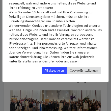
أجدد معايدتي وشكري لكم جميعاً، متضرعاً من أجلكم،
essenziell, während andere uns helfen, diese Website und
Ihre Erfahrung zu verbessern.
ومصلياً أن يغمركم الرب القائم من ‏بين الأموات بنور قيامته
Wenn Sie unter 16 Jahre alt sind und Ihre Zustimmung zu
ويخلصكم من كل الشدائد والضيقات والأخطار والأمراض،
freiwilligen Diensten geben möchten, müssen Sie Ihre
Erziehungsberechtigten um Erlaubnis bitten.
وينعم ‏علينا بمحبة بعضنا البعض ويزرع فينا روح المحبة
Wir verwenden Cookies und andere Technologien auf unserer
والخدمة والعطاء. ‏
Website. Einige von ihnen sind essenziell, während andere uns
helfen, diese Website und Ihre Erfahrung zu verbessern.
Personenbezogene Daten können verarbeitet werden (z. B.
مشاركتم وحضوركم ومساعدتكم وكل ما قدمتم كان قيامة
IP-Adressen), z. B. für personalisierte Anzeigen und Inhalte
oder Anzeigen- und Inhaltsmessung. Weitere Informationen
وانطلاقة جديدة نحو النور والفرح ‏والحياة… أنتم مستقبل
über die Verwendung Ihrer Daten finden Sie in unserer
الكنيسة. ‏
Datenschutzerklärung. Sie können Ihre Auswahl jederzeit
unter Einstellungen widerrufen oder anpassen.
من كل قلبي شكرا لكم جميعا. ‏
All akzeptieren
Cookie Einstellungen
الأب مياس عبود ‏