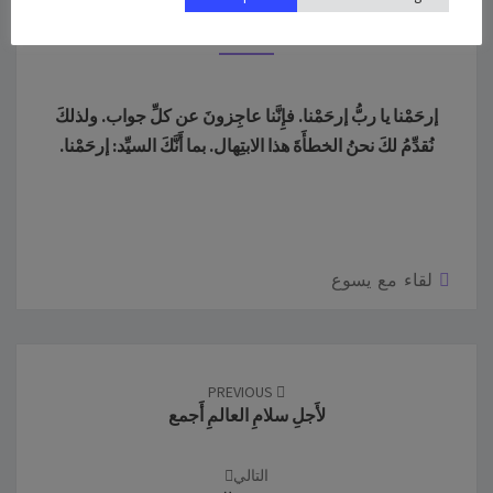
ربُّ
أكتوبر 25, 2022
إرحَمْنا يا ربُّ إرحَمْنا. فإِنَّنا عاجِزونَ عن كلِّ جواب. ولذلكَ
نُقدِّمُ لكَ نحنُ الخطأَةَ هذا الابتِهال. بما أَنَّكَ السيِّد: إرحَمْنا.
لقاء مع يسوع
Post
navigation
PREVIOUS
لأَجلِ سلامِ العالمِ أَجمع
التالي