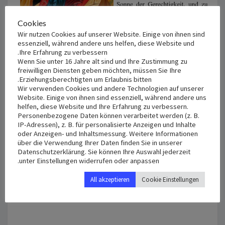
Cookies
Wir nutzen Cookies auf unserer Website. Einige von ihnen sind
essenziell, während andere uns helfen, diese Website und
Ihre Erfahrung zu verbessern.
Wenn Sie unter 16 Jahre alt sind und Ihre Zustimmung zu
freiwilligen Diensten geben möchten, müssen Sie Ihre
Erziehungsberechtigten um Erlaubnis bitten.
ميلاد
Wir verwenden Cookies und andere Technologien auf unserer
ميلاد 2022
2022
Website. Einige von ihnen sind essenziell, während andere uns
helfen, diese Website und Ihre Erfahrung zu verbessern.
ديسمبر 22, 2022
Personenbezogene Daten können verarbeitet werden (z. B.
IP-Adressen), z. B. für personalisierte Anzeigen und Inhalte
oder Anzeigen- und Inhaltsmessung. Weitere Informationen
über die Verwendung Ihrer Daten finden Sie in unserer
Datenschutzerklärung. Sie können Ihre Auswahl jederzeit
ميلادُكَ أَيها المسيحُ إِلهُنا. قد أَظهرَ نورَ المعرِفةِ للعالم. لأَنَّ
unter Einstellungen widerrufen oder anpassen.
السَّاجدينَ للكواكب. فيهِ تعلَّموا منَ الكوكب. السُّجودَ لكَ يا
شمسَ العَدْل. وعَرفوا أَنكَ المَشرِقُ الذَّي من العَلاء. يا ربُّ
All akzeptieren
Cookie Einstellungen
المجدُ لك.