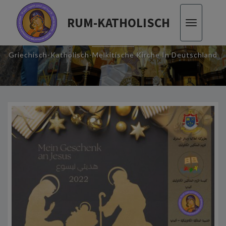
RUM-KATHOLISCH
Toggle
RUM-KATHOLISCH
navigatio
Griechisch-Katholisch-Melkitische Kirche In Deutschland