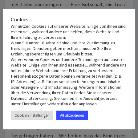
der Liebe überbringen … Eine Botschaft, die trotz
ihrer Demut dazu beigetragen hat, die Herzen vieler
Cookies
zu erfreuen wenn sie das Gefühl hatten, dass sich
Wir nutzen Cookies auf unserer Website. Einige von ihnen sind
jemand auf dieser Welt an den Feiertag an sie erinnert
essenziell, während andere uns helfen, diese Website und
Ihre Erfahrung zu verbessern.
hatte, selbst mit einer einfachen Geste …
Wenn Sie unter 16 Jahre alt sind und Ihre Zustimmung zu
freiwilligen Diensten geben möchten, müssen Sie Ihre
Nachdem diese Initiative ihr Ziel erreicht hat, können
Erziehungsberechtigten um Erlaubnis bitten.
Wir verwenden Cookies und andere Technologien auf unserer
wir nicht umhin, zuerst dem Herrn, unserem Gott, zu
Website. Einige von ihnen sind essenziell, während andere uns
danken, der uns seine himmlischen Segnungen
helfen, diese Website und Ihre Erfahrung zu verbessern.
Personenbezogene Daten können verarbeitet werden (z. B.
schenkt und unser Leben mit Glauben, Liebe und
IP-Adressen), z. B. für personalisierte Anzeigen und Inhalte
Hoffnung erfüllt, von ihm allein die Quelle der Liebe,
oder Anzeigen- und Inhaltsmessung. Weitere Informationen
über die Verwendung Ihrer Daten finden Sie in unserer
Freude und Friede, und durch Ihn allein Heil und
Datenschutzerklärung. Sie können Ihre Auswahl jederzeit
Leben…
unter Einstellungen widerrufen oder anpassen.
Cookie Einstellungen
All akzeptieren
Vielen Dank an alle, die die Initiative ergriffen und mit
Liebe aufgenommen, unterstützt und dazu
beigetragen haben… Wir hoffen, dass das Kind in der