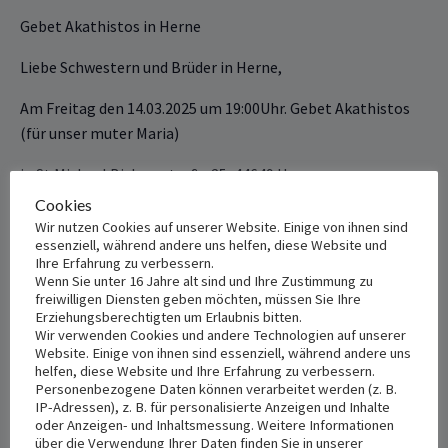
Gebet Akathistos in Herne
Liebe Schwestern und Brüder in Herne,
Am Freitag den ‎‎14.03.2025 um 19:00Uhr. Gebet Akathistos
(für unser muter Maria)
‎in St.Michael Bickernstraße 25, 44649 Herne
Cookies
Wir nutzen Cookies auf unserer Website. Einige von ihnen sind
+ Add to Google Calendar
+ Add to iCalendar
essenziell, während andere uns helfen, diese Website und
Ihre Erfahrung zu verbessern.
Wenn Sie unter 16 Jahre alt sind und Ihre Zustimmung zu
freiwilligen Diensten geben möchten, müssen Sie Ihre
Erziehungsberechtigten um Erlaubnis bitten.
DETAILS
VENUE
Wir verwenden Cookies und andere Technologien auf unserer
St. Michael
Date:
Website. Einige von ihnen sind essenziell, während andere uns
helfen, diese Website und Ihre Erfahrung zu verbessern.
März 14, 2025
Bickernstraße25
Personenbezogene Daten können verarbeitet werden (z. B.
Herne
,
44649
Deutschland
+
IP-Adressen), z. B. für personalisierte Anzeigen und Inhalte
Time:
oder Anzeigen- und Inhaltsmessung. Weitere Informationen
Google Map
7:00 pm - 9:00 pm
über die Verwendung Ihrer Daten finden Sie in unserer