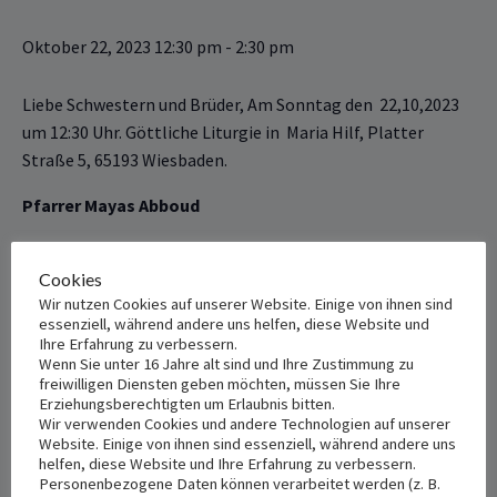
Oktober 22, 2023 12:30 pm
-
2:30 pm
um 12:30 Uhr. ‎Göttliche Liturgie ‎in‏ ‏ Maria Hilf, Platter
Straße 5, 65193 Wiesbaden.
Pfarrer Mayas Abboud
Griechisch-Katholisch-Melkitische
‏ ‏
(Rum Katholisch)
Kirche in Deutschland
Cookies
Wir nutzen Cookies auf unserer Website. Einige von ihnen sind
essenziell, während andere uns helfen, diese Website und
+ Add to Google Calendar
+ Add to iCalendar
Ihre Erfahrung zu verbessern.
Wenn Sie unter 16 Jahre alt sind und Ihre Zustimmung zu
freiwilligen Diensten geben möchten, müssen Sie Ihre
Erziehungsberechtigten um Erlaubnis bitten.
Wir verwenden Cookies und andere Technologien auf unserer
DETAILS
VENUE
Website. Einige von ihnen sind essenziell, während andere uns
helfen, diese Website und Ihre Erfahrung zu verbessern.
Maria Hilf
Date:
Personenbezogene Daten können verarbeitet werden (z. B.