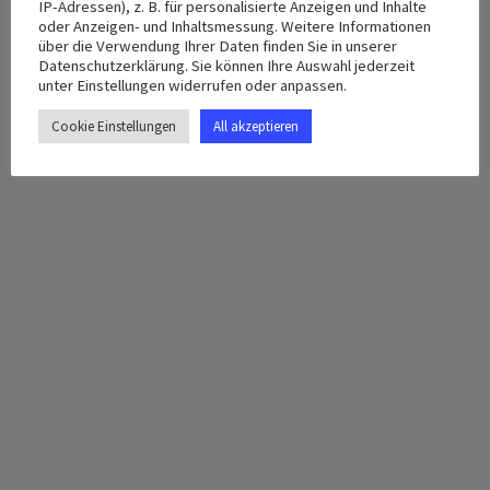
Oktober 22, 2023
Platter Straße 5, 65193
IP-Adressen), z. B. für personalisierte Anzeigen und Inhalte
oder Anzeigen- und Inhaltsmessung. Weitere Informationen
Wiesbaden‎
Deutschland
+
Time:
über die Verwendung Ihrer Daten finden Sie in unserer
Google Map
Datenschutzerklärung. Sie können Ihre Auswahl jederzeit
12:30 pm - 2:30 pm
unter Einstellungen widerrufen oder anpassen.
Cookie Einstellungen
All akzeptieren