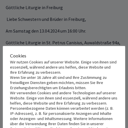
Göttliche ‎‎‎‎Liturgie in Freiburg
‏ ‏Liebe Schwestern und Brüder in Freiburg,
Am Samstag den 13‎‏‎.‎‏‎‏‎04‎‏‎‏‎.2024‎‏‎ ‎‎um ‎‎16:‎‏‎00 Uhr.
‎‎Göttliche ‎‎‎‎Liturgie in St. Petrus Canisius, Auwaldstraße ‎‎94a,
79110 Freiburg
Cookies
Wir nutzen Cookies auf unserer Website. Einige von ihnen sind
+ Add to Google Calendar
+ Add to iCalendar
essenziell, während andere uns helfen, diese Website und
Ihre Erfahrung zu verbessern.
Wenn Sie unter 16 Jahre alt sind und Ihre Zustimmung zu
freiwilligen Diensten geben möchten, müssen Sie Ihre
Erziehungsberechtigten um Erlaubnis bitten.
DETAILS
VENUE
Wir verwenden Cookies und andere Technologien auf unserer
Website. Einige von ihnen sind essenziell, während andere uns
St. Petrus Canisius
Date:
helfen, diese Website und Ihre Erfahrung zu verbessern.
April 13, 2024
Auwaldstraße ‎‎94a,
Personenbezogene Daten können verarbeitet werden (z. B.
IP-Adressen), z. B. für personalisierte Anzeigen und Inhalte
Freiburg
,
79110
Deutschland
+
Time:
oder Anzeigen- und Inhaltsmessung. Weitere Informationen
Google Map
über die Verwendung Ihrer Daten finden Sie in unserer
4:00 pm - 7:00 pm