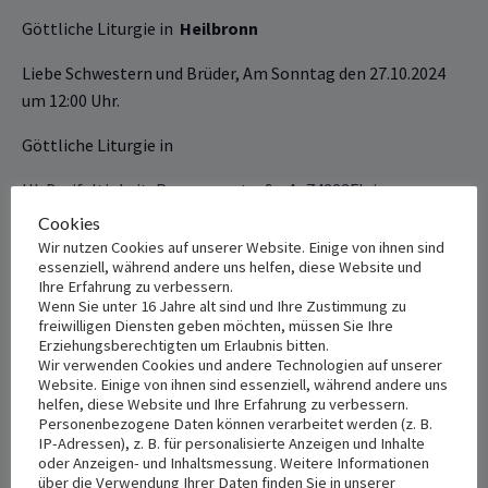
Göttliche ‎‎‎‎Liturgie in
Heilbronn
Liebe Schwestern und Brüder, Am Sonntag den ‎‏‎‏27‎‏‎‏‎.‎‏‎‏‎10‎‏‎‏‎.2024
um 12‎‏‎:00 ‎Uhr.
Göttliche Liturgie ‎‎in
Hl. Dreifaltigkeit, Panoramastraße 4, 74223Flein
Cookies
Wir nutzen Cookies auf unserer Website. Einige von ihnen sind
+ Add to Google Calendar
+ Add to iCalendar
essenziell, während andere uns helfen, diese Website und
Ihre Erfahrung zu verbessern.
Wenn Sie unter 16 Jahre alt sind und Ihre Zustimmung zu
freiwilligen Diensten geben möchten, müssen Sie Ihre
Erziehungsberechtigten um Erlaubnis bitten.
DETAILS
VENUE
Wir verwenden Cookies und andere Technologien auf unserer
Hl. Dreifaltigkeit
Date:
Website. Einige von ihnen sind essenziell, während andere uns
helfen, diese Website und Ihre Erfahrung zu verbessern.
Oktober 27, 2024
Panoramastraße ‎‎4
Personenbezogene Daten können verarbeitet werden (z. B.
Flein
,
74223
Deutschland
+
IP-Adressen), z. B. für personalisierte Anzeigen und Inhalte
Time:
oder Anzeigen- und Inhaltsmessung. Weitere Informationen
Google Map
12:00 pm - 2:00 pm
über die Verwendung Ihrer Daten finden Sie in unserer