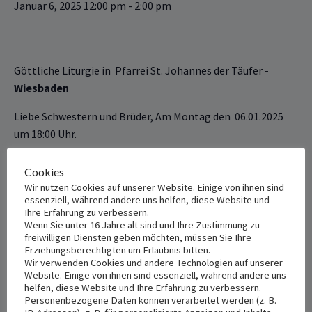
Januar 6, 2025 12:00 pm
-
2:00 pm
Wiesbaden
um 18:00 Uhr.
‎Göttliche Liturgie ‎in‏ ‏‏ ‏St. Elisabeth Zietenring 18, 65195
Cookies
Wiesbaden
Wir nutzen Cookies auf unserer Website. Einige von ihnen sind
essenziell, während andere uns helfen, diese Website und
Ihre Erfahrung zu verbessern.
+ Add to Google Calendar
+ Add to iCalendar
Wenn Sie unter 16 Jahre alt sind und Ihre Zustimmung zu
freiwilligen Diensten geben möchten, müssen Sie Ihre
Erziehungsberechtigten um Erlaubnis bitten.
Wir verwenden Cookies und andere Technologien auf unserer
Website. Einige von ihnen sind essenziell, während andere uns
DETAILS
VENUE
helfen, diese Website und Ihre Erfahrung zu verbessern.
Personenbezogene Daten können verarbeitet werden (z. B.
St. Elisabeth
Date: