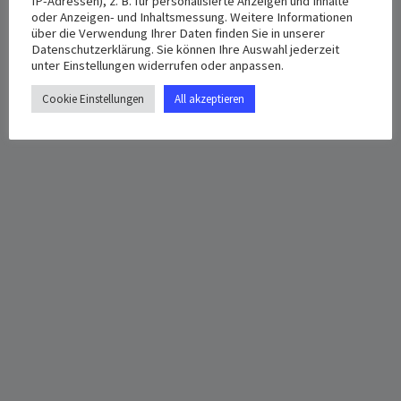
IP-Adressen), z. B. für personalisierte Anzeigen und Inhalte
Januar 6, 2025
Zietenring 18, 65195
oder Anzeigen- und Inhaltsmessung. Weitere Informationen
Wiesbaden
über die Verwendung Ihrer Daten finden Sie in unserer
Time:
Datenschutzerklärung. Sie können Ihre Auswahl jederzeit
Wiesbaden
,
65195
12:00 pm - 2:00 pm
unter Einstellungen widerrufen oder anpassen.
Deutschland
+ Google Map
Cookie Einstellungen
All akzeptieren