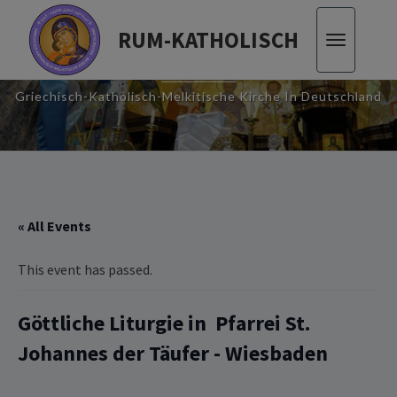
RUM-KATHOLISCH
Toggle
RUM-KATHOLISCH
navigatio
Griechisch-Katholisch-Melkitische Kirche In Deutschland
« All Events
This event has passed.
Göttliche Liturgie ‎in‏ ‏ Pfarrei St.
Johannes der Täufer -‏ Wiesbaden