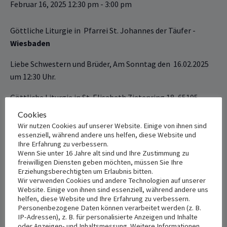
Februar 16, 2025 12:30 pm
-
3:00 pm
Wiesbaden
um 12:30 Uhr.
‎Göttliche Liturgie ‎in‏ ‏St. Elisabeth Zietenring 18, 65195
Wiesbaden‏ ‏
Cookies
Wir nutzen Cookies auf unserer Website. Einige von ihnen sind
essenziell, während andere uns helfen, diese Website und
+ Add to Google Calendar
+ Add to iCalendar
Ihre Erfahrung zu verbessern.
Wenn Sie unter 16 Jahre alt sind und Ihre Zustimmung zu
freiwilligen Diensten geben möchten, müssen Sie Ihre
Erziehungsberechtigten um Erlaubnis bitten.
Wir verwenden Cookies und andere Technologien auf unserer
DETAILS
VENUE
Website. Einige von ihnen sind essenziell, während andere uns
St. Elisabeth
Date:
helfen, diese Website und Ihre Erfahrung zu verbessern.
Personenbezogene Daten können verarbeitet werden (z. B.
Februar 16, 2025
Zietenring 18, 65195
IP-Adressen), z. B. für personalisierte Anzeigen und Inhalte
Wiesbaden
oder Anzeigen- und Inhaltsmessung. Weitere Informationen