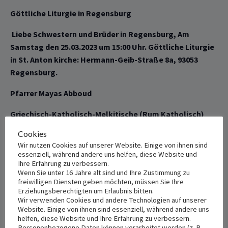
Göttliche
Liturgie in Regensburg
‎‏ ‏
Liebe Schwestern und Brüder in Regensburg, Am
Samstag den 25
.
03
.2023
‎‏‎ ‎
um
15:
00 Uhr.
Göttliche
Liturgie
in St.
Anton kirche:
Hermann-Geib-
Straße 8a,
93053
Regensburg.
Pfarrer Mayas Abboud
Griechisch-Katholisch-Melkitische
‏ ‏
(Rum Katholisch)
Kirche in Deutschland
Cookies
Wir nutzen Cookies auf unserer Website. Einige von ihnen sind
essenziell, während andere uns helfen, diese Website und
Ihre Erfahrung zu verbessern.
Wenn Sie unter 16 Jahre alt sind und Ihre Zustimmung zu
+ Add to Google Calendar
+ Add to iCalendar
freiwilligen Diensten geben möchten, müssen Sie Ihre
Erziehungsberechtigten um Erlaubnis bitten.
Wir verwenden Cookies und andere Technologien auf unserer
Website. Einige von ihnen sind essenziell, während andere uns
helfen, diese Website und Ihre Erfahrung zu verbessern.
DETAILS
VENUE
Personenbezogene Daten können verarbeitet werden (z. B.