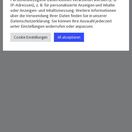
St. Anton
Date:
IP-Adressen), z. B. für personalisierte Anzeigen und Inhalte
oder Anzeigen- und Inhaltsmessung. Weitere Informationen
März 25, 2023
Hermann-Geib-Straße 8a
über die Verwendung Ihrer Daten finden Sie in unserer
Regensburg
,
93053
Germany
Datenschutzerklärung. Sie können Ihre Auswahl jederzeit
Time:
unter Einstellungen widerrufen oder anpassen.
+ Google Map
3:00 pm - 5:00 pm
Cookie Einstellungen
All akzeptieren