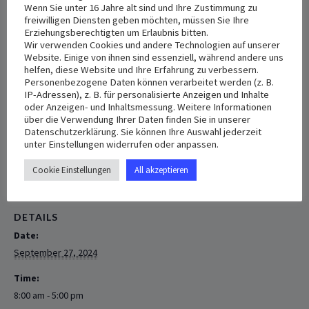
September 27, 2024 8:00 am
-
5:00 pm
Wenn Sie unter 16 Jahre alt sind und Ihre Zustimmung zu
freiwilligen Diensten geben möchten, müssen Sie Ihre
Erziehungsberechtigten um Erlaubnis bitten.
Göttliche ‎‎‎‎Liturgie in St. ‎Nikola –
Landshut
Wir verwenden Cookies und andere Technologien auf unserer
Website. Einige von ihnen sind essenziell, während andere uns
Liebe Schwestern und Brüder,‎‏ ‏
helfen, diese Website und Ihre Erfahrung zu verbessern.
Personenbezogene Daten können verarbeitet werden (z. B.
IP-Adressen), z. B. für personalisierte Anzeigen und Inhalte
Am Sonntag den 29.09.2024‎‏‎ um 12:‎‏‎00 Uhr. ‎Göttliche Liturgie
oder Anzeigen- und Inhaltsmessung. Weitere Informationen
in: St. ‎Nikola – Nikolastr.41- ‎‎‎‎‎‎ ‎‎‎‎‎‎84034 Landshut‎‏.‏
über die Verwendung Ihrer Daten finden Sie in unserer
Datenschutzerklärung. Sie können Ihre Auswahl jederzeit
unter Einstellungen widerrufen oder anpassen.
+ Add to Google Calendar
+ Add to iCalendar
Cookie Einstellungen
All akzeptieren
DETAILS
Date:
September 27, 2024
Time:
8:00 am - 5:00 pm