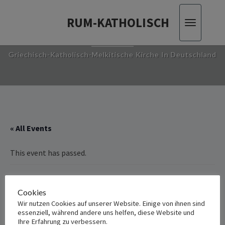
RUM-KATHOLISCH
Toggle
RUM-KATHOLISCH
navigatio
Griechisch-Katholisch-Melkitische Kirche In Deutschland
« All Events
This event has passed.
Göttliche ‎‎‎‎Liturgie in St. ‎Nikola –
Cookies
Landshut
Wir nutzen Cookies auf unserer Website. Einige von ihnen sind
essenziell, während andere uns helfen, diese Website und
Ihre Erfahrung zu verbessern.