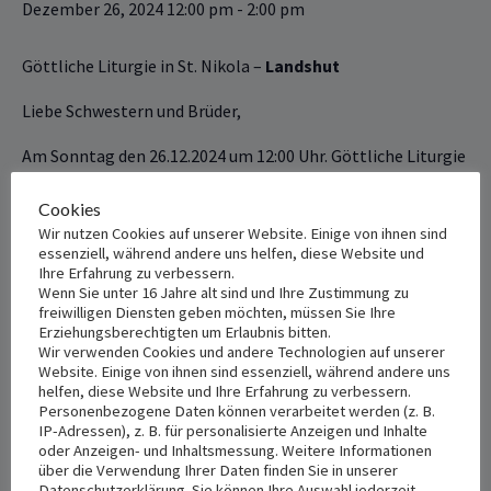
Dezember 26, 2024 12:00 pm
-
2:00 pm
Göttliche ‎‎‎‎Liturgie in St. ‎Nikola –
Landshut
Liebe Schwestern und Brüder,‎‏ ‏
Am Sonntag den 26.12.2024‎‏‎ um 12:‎‏‎00 Uhr. ‎Göttliche Liturgie
in: St. ‎Nikola – Nikolastr.41- ‎‎‎‎‎‎Landshut ‎‎‎‎‎‎84034 ‎‏.‏
Cookies
Wir nutzen Cookies auf unserer Website. Einige von ihnen sind
+ Add to Google Calendar
+ Add to iCalendar
essenziell, während andere uns helfen, diese Website und
Ihre Erfahrung zu verbessern.
Wenn Sie unter 16 Jahre alt sind und Ihre Zustimmung zu
freiwilligen Diensten geben möchten, müssen Sie Ihre
Erziehungsberechtigten um Erlaubnis bitten.
DETAILS
VENUE
Wir verwenden Cookies und andere Technologien auf unserer
Website. Einige von ihnen sind essenziell, während andere uns
St. Nikola
Date:
helfen, diese Website und Ihre Erfahrung zu verbessern.
Dezember 26, 2024
Nikolastr 41
Personenbezogene Daten können verarbeitet werden (z. B.
IP-Adressen), z. B. für personalisierte Anzeigen und Inhalte
Landshut
,
84034
Germany
+
Time:
oder Anzeigen- und Inhaltsmessung. Weitere Informationen
Google Map
12:00 pm - 2:00 pm
über die Verwendung Ihrer Daten finden Sie in unserer
Datenschutzerklärung. Sie können Ihre Auswahl jederzeit