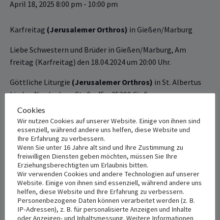
April 18, 2025 8:00 pm
-
10:00 pm
Karfreitag
(Jerusalemer Orthros)
in Gießen/Marburg‎
Liebe Schwestern und Brüder in Gießen/Marburg‎, Am
freitag (Karfreitag) den 18‏‎.04‏‎.2024 um 20:00 Uhr.
Göttliche ‎‎‎‎Liturgie
(Jerusalemer Orthros)
in St. Albertus
kirche, Nordanlage Staße 45 – 35390 Gießen .
Cookies
+ Add to Google Calendar
+ Add to iCalendar
Wir nutzen Cookies auf unserer Website. Einige von ihnen sind
essenziell, während andere uns helfen, diese Website und
Ihre Erfahrung zu verbessern.
Wenn Sie unter 16 Jahre alt sind und Ihre Zustimmung zu
freiwilligen Diensten geben möchten, müssen Sie Ihre
Erziehungsberechtigten um Erlaubnis bitten.
DETAILS
VENUE
Wir verwenden Cookies und andere Technologien auf unserer
St. Albertus
Date:
Website. Einige von ihnen sind essenziell, während andere uns
helfen, diese Website und Ihre Erfahrung zu verbessern.
April 18, 2025
Nordanlage Staße 45 - 35390
Personenbezogene Daten können verarbeitet werden (z. B.
Gießen ‎
IP-Adressen), z. B. für personalisierte Anzeigen und Inhalte
Time:
oder Anzeigen- und Inhaltsmessung. Weitere Informationen
35390 Gießen ‎
,
35390