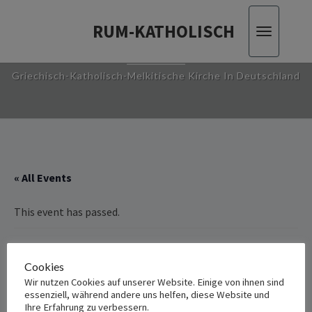
RUM-KATHOLISCH
Toggle
RUM-KATHOLISCH
navigatio
Griechisch-Katholisch-Melkitische Kirche In Deutschland
« All Events
This event has passed.
Monatliches Katholische Melkitische
Cookies
Jugendtreffen
Wir nutzen Cookies auf unserer Website. Einige von ihnen sind
essenziell, während andere uns helfen, diese Website und
Ihre Erfahrung zu verbessern.