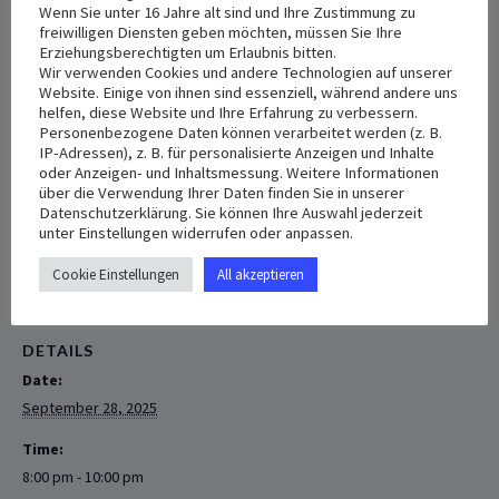
September 28, 2025 8:00 pm
-
10:00 pm
Wenn Sie unter 16 Jahre alt sind und Ihre Zustimmung zu
freiwilligen Diensten geben möchten, müssen Sie Ihre
Erziehungsberechtigten um Erlaubnis bitten.
Monatliches Katholische Melkitische Jugendtreffen
Wir verwenden Cookies und andere Technologien auf unserer
Website. Einige von ihnen sind essenziell, während andere uns
Am Sonntag 28/09/2025 um
20,00 Uhr
im Zoom-Programm.
helfen, diese Website und Ihre Erfahrung zu verbessern.
Personenbezogene Daten können verarbeitet werden (z. B.
IP-Adressen), z. B. für personalisierte Anzeigen und Inhalte
Griechisch-Katholisch-Melkitische Kirche In
oder Anzeigen- und Inhaltsmessung. Weitere Informationen
Deutschland
über die Verwendung Ihrer Daten finden Sie in unserer
Datenschutzerklärung. Sie können Ihre Auswahl jederzeit
unter Einstellungen widerrufen oder anpassen.
+ Add to Google Calendar
+ Add to iCalendar
Cookie Einstellungen
All akzeptieren
DETAILS
Date:
September 28, 2025
Time:
8:00 pm - 10:00 pm