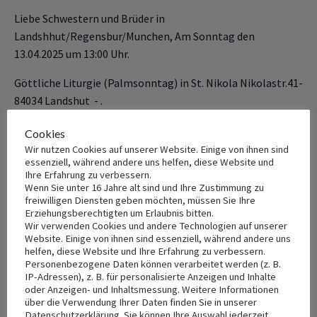
Liebe Schwestern und Brüder in
Landshhut/Regensbur/Munchen, Am Sonntag den
13.04‏‎.2025 um 13:00 Uhr.
Göttliche ‎‎‎‎Liturgie (Palmsonntag) in St. Nikola Nikolastr.41-
84034 Landshut ‎‏ ‏‎- ‎‏.
Cookies
+ Add to Google Calendar
+ Add to iCalendar
Wir nutzen Cookies auf unserer Website. Einige von ihnen sind
essenziell, während andere uns helfen, diese Website und
Ihre Erfahrung zu verbessern.
Wenn Sie unter 16 Jahre alt sind und Ihre Zustimmung zu
freiwilligen Diensten geben möchten, müssen Sie Ihre
DETAILS
VENUE
Erziehungsberechtigten um Erlaubnis bitten.
St. Nikola
Date:
Wir verwenden Cookies und andere Technologien auf unserer
Website. Einige von ihnen sind essenziell, während andere uns
April 13, 2025
Nikolastr 41
helfen, diese Website und Ihre Erfahrung zu verbessern.
Landshut
,
84034
Germany
+
Personenbezogene Daten können verarbeitet werden (z. B.
Time:
IP-Adressen), z. B. für personalisierte Anzeigen und Inhalte
Google Map
1:00 pm - 3:00 pm
oder Anzeigen- und Inhaltsmessung. Weitere Informationen
über die Verwendung Ihrer Daten finden Sie in unserer
Datenschutzerklärung. Sie können Ihre Auswahl jederzeit