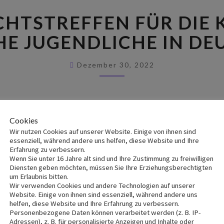
EIN
CHTSTREFFEN FÜR DIE 
WEIHNACHTSTREFFEN
FÜR
HE JUGENDLICHE IN D
DIE
KATHOLISCHE
Dezember 30, 2022
MELKITISCHE
JUGENDLICHE
IN
DEUTSCHLAND
Cookies
holische Melkitische jugendliche am Mittwoch, den 28.12.20
Wir nutzen Cookies auf unserer Website. Einige von ihnen sind
essenziell, während andere uns helfen, diese Website und Ihre
Erfahrung zu verbessern.
Wenn Sie unter 16 Jahre alt sind und Ihre Zustimmung zu freiwilligen
Diensten geben möchten, müssen Sie Ihre Erziehungsberechtigten
ir sprachen über die Jugendaktivitäten für das Jahr 2022; m
um Erlaubnis bitten.
h Seiner Seligkeit Patriarch Youssef Al-Absi in Deutschland
Wir verwenden Cookies und andere Technologien auf unserer
Website. Einige von ihnen sind essenziell, während andere uns
helfen, diese Website und Ihre Erfahrung zu verbessern.
Personenbezogene Daten können verarbeitet werden (z. B. IP-
Adressen), z. B. für personalisierte Anzeigen und Inhalte oder