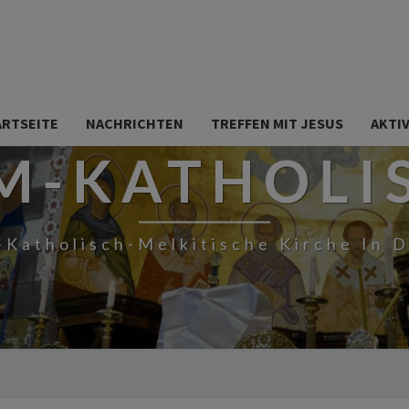
ARTSEITE
NACHRICHTEN
TREFFEN MIT JESUS
AKTI
M-KATHOLI
-Katholisch-Melkitische Kirche In 