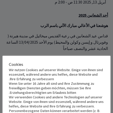
أبريل 13, 2025 11:30 ص
-
2:00 م
أحد الشعانين 202
5
هوشعنا في الأعالي مبارك الآتي باسم الرب
قداس عيد الشعانين في رعية القديس ميخائيل في مدينة هيرنة (
وفوبرتال و إيسن وكولن والمحيط) يوم الأحد 13/04/2025 الساعة
الحادية عشر والنصف صباحاً
في كنيسة القديس ميخائيل على العنوان
Cookies
St.Michael Bickernstraße 25, 44649 Herne
Wir nutzen Cookies auf unserer Website. Einige von ihnen sind
essenziell, während andere uns helfen, diese Website und
Ihre Erfahrung zu verbessern.
+ Add to iCalendar
+ Add to Google Calendar
Wenn Sie unter 16 Jahre alt sind und Ihre Zustimmung zu
freiwilligen Diensten geben möchten, müssen Sie Ihre
Erziehungsberechtigten um Erlaubnis bitten.
Wir verwenden Cookies und andere Technologien auf unserer
Website. Einige von ihnen sind essenziell, während andere uns
helfen, diese Website und Ihre Erfahrung zu verbessern.
VENUE
DETAILS
Personenbezogene Daten können verarbeitet werden (z. B.
St. Michael