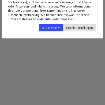
Date:
IP-Adressen), z. B. für personalisierte Anzeigen und Inhalte
أبريل 13, 2025
Bickernstraße25
oder Anzeigen- und Inhaltsmessung. Weitere Informationen
über die Verwendung Ihrer Daten finden Sie in unserer
Herne
,
44649
Deutschland
+
Time:
Datenschutzerklärung. Sie können Ihre Auswahl jederzeit
Google Map
unter Einstellungen widerrufen oder anpassen.
11:30 ص - 2:00 م
All akzeptieren
Cookie Einstellungen