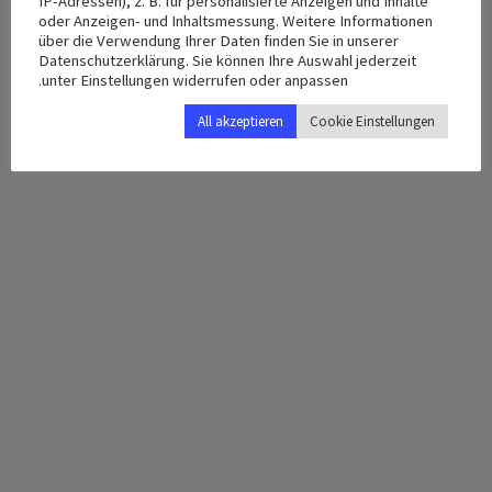
IP-Adressen), z. B. für personalisierte Anzeigen und Inhalte
مارس 15, 2024
Großselheimer str 10
oder Anzeigen- und Inhaltsmessung. Weitere Informationen
Marburg
,
35039
Germany
+
über die Verwendung Ihrer Daten finden Sie in unserer
Time:
Datenschutzerklärung. Sie können Ihre Auswahl jederzeit
Google Map
7:00 م - 9:00 م
unter Einstellungen widerrufen oder anpassen.
All akzeptieren
Cookie Einstellungen