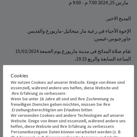
مارس 15, 2024 7:00 م
-
9:00 م
المديح الاخير.
الإخوة الأحباء في رعية مار ميخائيل-ماربورغ والقديس
جاورجيوس-غيسن:‏
تقام صلاة المدائح في مدينة ماربورغ يوم الجمعة 15/03/2024
الساعة السابعة والربع 19.15،
‏في كنيسة ‏Liebfrauen ‎Kirche‏ ‏ على العنوان التالي:
Cookies
Wir nutzen Cookies auf unserer Website. Einige von ihnen sind
essenziell, während andere uns helfen, diese Website und
Ihre Erfahrung zu verbessern.
+ Add to iCalendar
+ Add to Google Calendar
Wenn Sie unter 16 Jahre alt sind und Ihre Zustimmung zu
freiwilligen Diensten geben möchten, müssen Sie Ihre
Erziehungsberechtigten um Erlaubnis bitten.
Wir verwenden Cookies und andere Technologien auf unserer
Website. Einige von ihnen sind essenziell, während andere uns
VENUE
DETAILS
helfen, diese Website und Ihre Erfahrung zu verbessern.
Personenbezogene Daten können verarbeitet werden (z. B.
Date: