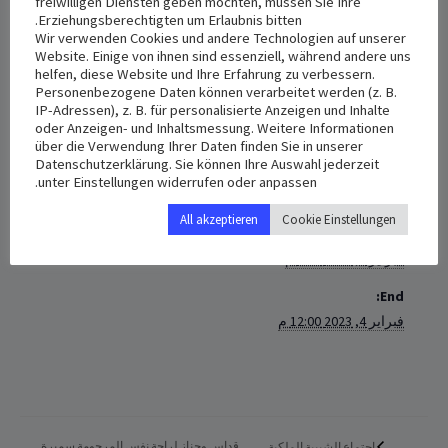
freiwilligen Diensten geben möchten, müssen Sie Ihre
فبراير 3, 2023 3:00 م
-
فبراير 4, 2023 12:00 م
Erziehungsberechtigten um Erlaubnis bitten.
Wir verwenden Cookies und andere Technologien auf unserer
Website. Einige von ihnen sind essenziell, während andere uns
تكريس البيوت بالماء المقدس في مدينة
شفيننغه
helfen, diese Website und Ihre Erfahrung zu verbessern.
Personenbezogene Daten können verarbeitet werden (z. B.
IP-Adressen), z. B. für personalisierte Anzeigen und Inhalte
+ Add to iCalendar
+ Add to Google Calendar
oder Anzeigen- und Inhaltsmessung. Weitere Informationen
über die Verwendung Ihrer Daten finden Sie in unserer
Datenschutzerklärung. Sie können Ihre Auswahl jederzeit
unter Einstellungen widerrufen oder anpassen.
VENUE
DETAILS
All akzeptieren
Cookie Einstellungen
Adolph-Kolping-str. 5, 78054
Start:
Schwenninge
فبراير 3, 2023 3:00 م
End:
فبراير 4, 2023 12:00 م
قداس وجناز لراحة نفس المرحومة سميرة
اجتماع الشبيبة الملكية