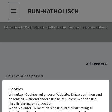
RUM-KATHOLISCH
Toggle
RUM-KATHOLISCH
vigation
Griechisch-Katholisch-Melkitische Kirche In Deutschland
« All Events
This event has passed.
Cookies
تكريس البيوت بالماء المقدس في مدينة
Wir nutzen Cookies auf unserer Website. Einige von ihnen sind
شفيننغه
essenziell, während andere uns helfen, diese Website und
Ihre Erfahrung zu verbessern.
Wenn Sie unter 16 Jahre alt sind und Ihre Zustimmung zu