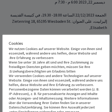
ديسمبر 22, 2023 6:00 م
-
7:30 م
الجمعة 22/12/2023 الساعة 18.00- 19.30، في كنيسة القديسة
إليزابيت، على العنوان: Zietenring 18, 65195 Wiesbaden St.
Elisabeth,
+ Add to iCalendar
+ Add to Google Calendar
Cookies
Wir nutzen Cookies auf unserer Website. Einige von ihnen sind
essenziell, während andere uns helfen, diese Website und
Ihre Erfahrung zu verbessern.
Wenn Sie unter 16 Jahre alt sind und Ihre Zustimmung zu
VENUE
DETAILS
freiwilligen Diensten geben möchten, müssen Sie Ihre
St. Elisabeth
Date:
Erziehungsberechtigten um Erlaubnis bitten.
Wir verwenden Cookies und andere Technologien auf unserer
ديسمبر 22, 2023
Zietenring 18, 65195
Website. Einige von ihnen sind essenziell, während andere uns
Wiesbaden
helfen, diese Website und Ihre Erfahrung zu verbessern.
Time:
Personenbezogene Daten können verarbeitet werden (z. B.
Wiesbaden
,
65195
6:00 م - 7:30 م
IP-Adressen), z. B. für personalisierte Anzeigen und Inhalte
Deutschland
+ Google Map
oder Anzeigen- und Inhaltsmessung. Weitere Informationen
über die Verwendung Ihrer Daten finden Sie in unserer
Datenschutzerklärung. Sie können Ihre Auswahl jederzeit
unter Einstellungen widerrufen oder anpassen.