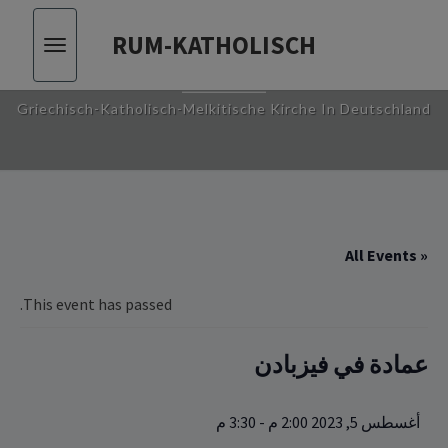
RUM-KATHOLISCH
Toggle
RUM-KATHOLISCH
vigation
Griechisch-Katholisch-Melkitische Kirche In Deutschland
« All Events
This event has passed.
عمادة في فيزبادن
أغسطس 5, 2023 2:00 م
-
3:30 م