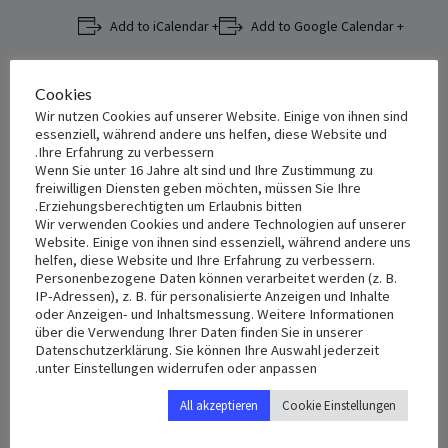
+ Add to iCalendar
+ Add to Google Calendar
Cookies
Wir nutzen Cookies auf unserer Website. Einige von ihnen sind
VENUE
DETAILS
essenziell, während andere uns helfen, diese Website und
Maria Hilf
Date:
Ihre Erfahrung zu verbessern.
Wenn Sie unter 16 Jahre alt sind und Ihre Zustimmung zu
أغسطس 5, 2023
Platter Straße 5, 65193
freiwilligen Diensten geben möchten, müssen Sie Ihre
Wiesbaden‎
Deutschland
+
Erziehungsberechtigten um Erlaubnis bitten.
Time:
Wir verwenden Cookies und andere Technologien auf unserer
Google Map
2:00 م - 3:30 م
Website. Einige von ihnen sind essenziell, während andere uns
helfen, diese Website und Ihre Erfahrung zu verbessern.
Personenbezogene Daten können verarbeitet werden (z. B.
IP-Adressen), z. B. für personalisierte Anzeigen und Inhalte
oder Anzeigen- und Inhaltsmessung. Weitere Informationen
über die Verwendung Ihrer Daten finden Sie in unserer
Datenschutzerklärung. Sie können Ihre Auswahl jederzeit
unter Einstellungen widerrufen oder anpassen.
All akzeptieren
Cookie Einstellungen