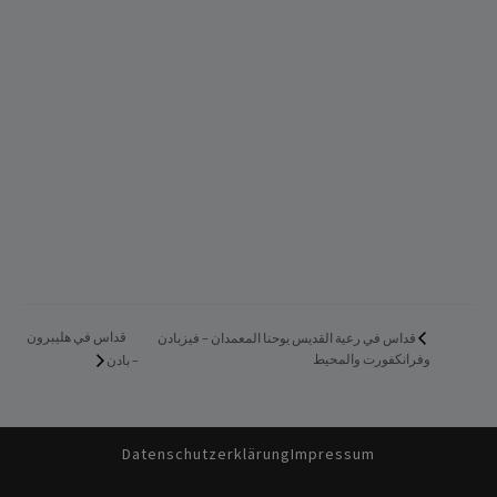
قداس في هليبرون
قداس في رعية القديس يوحنا المعمدان – فيزبادن
وفرانكفورت والمحيط
– بادن
Datenschutzerklärung
Impressum