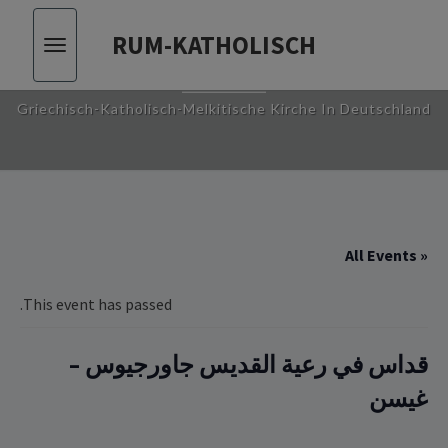
RUM-KATHOLISCH
Toggle
RUM-KATHOLISCH
vigation
Griechisch-Katholisch-Melkitische Kirche In Deutschland
« All Events
This event has passed.
قداس في رعية القديس جاورجيوس –
غيسن