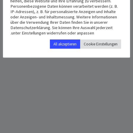
helfen, diese Website und Ihre Erfahrung zu verbessern.
VENUE
DETAILS
Personenbezogene Daten können verarbeitet werden (z. B.
IP-Adressen), z. B. für personalisierte Anzeigen und Inhalte
St. Albertus
Date:
oder Anzeigen- und Inhaltsmessung. Weitere Informationen
مايو 21, 2023
Nordanlage Staße 45 - 35390
über die Verwendung Ihrer Daten finden Sie in unserer
Datenschutzerklärung. Sie können Ihre Auswahl jederzeit
Gießen ‎
Time:
unter Einstellungen widerrufen oder anpassen.
,
35390
35390 Gießen ‎
5:00 م - 7:00 م
Deutschland
+ Google Map
All akzeptieren
Cookie Einstellungen