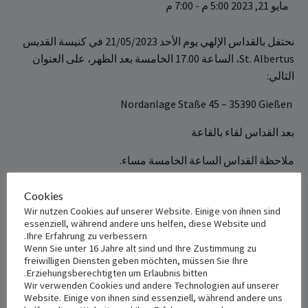
مايو 21, 2023 5:00 م
-
7:00 م
نحتفل بالقداس الإلهي يوم الأحد‎‏ 21/05/2023 في كنيسة القديس
‏St. Albertus، ‏الساعة ‏‏17.00 الخامسة بعد الظهر، ‏على ‏‏العنوان
التالي: ‏
Nordanlage Staße 45 – 35390 Gießen ‎
بعد القداس لقاء بالقاعة
ملاحظة القداس الساعة الخامسة مساء.
الأب ميّاس عبّود
Cookies
Wir nutzen Cookies auf unserer Website. Einige von ihnen sind
كنيسة الرّوم الملكيّين الكاثوليك – ألمانيا‎ ‎
essenziell, während andere uns helfen, diese Website und
Ihre Erfahrung zu verbessern.
Wenn Sie unter 16 Jahre alt sind und Ihre Zustimmung zu
+ Add to iCalendar
+ Add to Google Calendar
freiwilligen Diensten geben möchten, müssen Sie Ihre
Erziehungsberechtigten um Erlaubnis bitten.
Wir verwenden Cookies und andere Technologien auf unserer
Website. Einige von ihnen sind essenziell, während andere uns