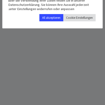
über die Verwendung Ihrer Daten finden Sie in unserer
Google Map
Datenschutzerklärung. Sie können Ihre Auswahl jederzeit
12:00 م - 2:00 م
unter Einstellungen widerrufen oder anpassen.
All akzeptieren
Cookie Einstellungen