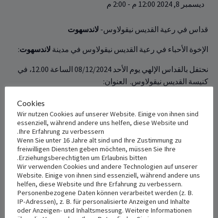
ديسمبر 8, 2024 12:00 م
-
2:00 م
قداس في رعية القديس نيقولاوس-
لاندسهوت
الإخوة الأحباء في رعية القديس نيقولاوس في مدينة
لاندسهوت
:‏
نحتفل بالقداس الإلهي يوم الأحد 08/12/2024 الساعة ‏‎00‎‏.‏‎12‎، ‏في
كنيسة القديس نيقولاوس. ‏ العنوان:
Cookies
Wir nutzen Cookies auf unserer Website. Einige von ihnen sind
essenziell, während andere uns helfen, diese Website und
+ Add to iCalendar
+ Add to Google Calendar
Ihre Erfahrung zu verbessern.
Wenn Sie unter 16 Jahre alt sind und Ihre Zustimmung zu
freiwilligen Diensten geben möchten, müssen Sie Ihre
Erziehungsberechtigten um Erlaubnis bitten.
Wir verwenden Cookies und andere Technologien auf unserer
VENUE
DETAILS
Website. Einige von ihnen sind essenziell, während andere uns
helfen, diese Website und Ihre Erfahrung zu verbessern.
St. Nikola
Date:
Personenbezogene Daten können verarbeitet werden (z. B.
ديسمبر 8, 2024
Nikolastr 41
IP-Adressen), z. B. für personalisierte Anzeigen und Inhalte
oder Anzeigen- und Inhaltsmessung. Weitere Informationen
Landshut
,
84034
Germany
+
Time: