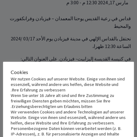
مارس 17, 2024 12:30 م
-
3:00 م
قداس في رعية القديس يوحنا المعمدان – فيزبادن وفرانكفورت
والمحيط
نحتفل بالقداس الإلهي في مدينة فيزبادن يوم الأحد 03/17 /2024
الساعة 12:30 ظهرا،
في كنيسة ‏القديسة إليزابيت- فيزبادن. ‏‏على العنوان التالي:‏ ‏
Cookies
Wir nutzen Cookies auf unserer Website. Einige von ihnen sind
+ Add to iCalendar
+ Add to Google Calendar
essenziell, während andere uns helfen, diese Website und
Ihre Erfahrung zu verbessern.
Wenn Sie unter 16 Jahre alt sind und Ihre Zustimmung zu
freiwilligen Diensten geben möchten, müssen Sie Ihre
Erziehungsberechtigten um Erlaubnis bitten.
VENUE
DETAILS
Wir verwenden Cookies und andere Technologien auf unserer
Website. Einige von ihnen sind essenziell, während andere uns
St. Elisabeth
Date:
helfen, diese Website und Ihre Erfahrung zu verbessern.
مارس 17, 2024
Zietenring 18, 65195
Personenbezogene Daten können verarbeitet werden (z. B.
IP-Adressen), z. B. für personalisierte Anzeigen und Inhalte
Wiesbaden