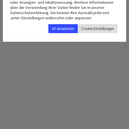
Time:
oder Anzeigen- und Inhaltsmessung. Weitere Informationen
Wiesbaden
,
65195
über die Verwendung Ihrer Daten finden Sie in unserer
12:30 م - 3:00 م
Datenschutzerklärung. Sie können Ihre Auswahl jederzeit
Deutschland
+ Google Map
unter Einstellungen widerrufen oder anpassen.
All akzeptieren
Cookie Einstellungen