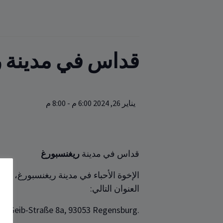
قداس‏‏ في مدينة 
يناير 26, 2024 6:00 م
-
8:00 م
قداس‏‏ في مدينة
ريغنسبورغ
العنوان ‏التالي‎:‎
n-Geib-Straße 8a, 93053 Regensburg.‎