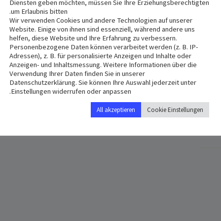
Diensten geben möchten, müssen Sie Ihre Erziehungsberechtigten
um Erlaubnis bitten.
Wir verwenden Cookies und andere Technologien auf unserer
Website. Einige von ihnen sind essenziell, während andere uns
helfen, diese Website und Ihre Erfahrung zu verbessern.
Personenbezogene Daten können verarbeitet werden (z. B. IP-
Adressen), z. B. für personalisierte Anzeigen und Inhalte oder
Anzeigen- und Inhaltsmessung. Weitere Informationen über die
VENUE
Verwendung Ihrer Daten finden Sie in unserer
St. Anton
Datenschutzerklärung. Sie können Ihre Auswahl jederzeit unter
Einstellungen widerrufen oder anpassen.
Hermann-Geib-Straße 8a
urg
,
93053
Germany
+ Google Map
All akzeptieren
Cookie Einstellungen