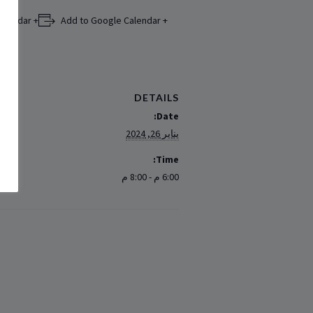
+ Add to iCalendar
+ Add to Google Calendar
DETAILS
Date:
يناير 26, 2024
Time:
6:00 م - 8:00 م