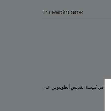
This event has passed.
الإخوة الأحباء في مدينة ريغنسبورغ، نحتفل بالقداس الإلهي يوم الجمعة 26.01.2024 الساعة السادسة ‏‎‏18:00‏، في كنيسة ‏القديس أنطونيوس على