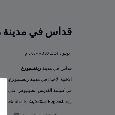
قداس‏‏ في مدينة 
يونيو 8, 2024 3:00 م
-
6:00 م
قداس‏‏ في مدينة
ريغنسبورغ
الإخوة الأحباء في مدينة ريغنسبورغ، نحتفل بالقداس الإلهي يو
في كنيسة ‏القديس أنطونيوس على العنوان ‏
n-Geib-Straße 8a, 93053 Regensburg.‎