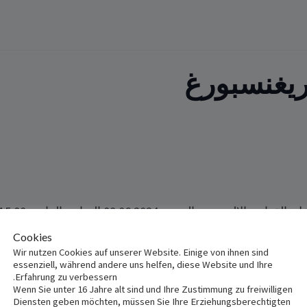
ريغنسبورغ
م السبت 08.06.2024 الساعة الرابعة ‏‎‏15:00‏،
Cookies
التالي‎:‎
Wir nutzen Cookies auf unserer Website. Einige von ihnen sind
essenziell, während andere uns helfen, diese Website und Ihre
St. Anton, Herman
Erfahrung zu verbessern.
Wenn Sie unter 16 Jahre alt sind und Ihre Zustimmung zu freiwilligen
Diensten geben möchten, müssen Sie Ihre Erziehungsberechtigten