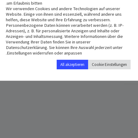
um Erlaubnis bitten.
Wir verwenden Cookies und andere Technologien auf unserer
Website. Einige von ihnen sind essenziell, während andere uns
helfen, diese Website und Ihre Erfahrung zu verbessern.
Personenbezogene Daten können verarbeitet werden (z. B. IP-
Adressen), z. B. für personalisierte Anzeigen und Inhalte oder
VENUE
Anzeigen- und Inhaltsmessung. Weitere Informationen über die
Verwendung Ihrer Daten finden Sie in unserer
St. Anton
Datenschutzerklärung. Sie können Ihre Auswahl jederzeit unter
Hermann-Geib-Straße 8a
Einstellungen widerrufen oder anpassen.
urg
,
93053
Germany
+ Google Map
All akzeptieren
Cookie Einstellungen