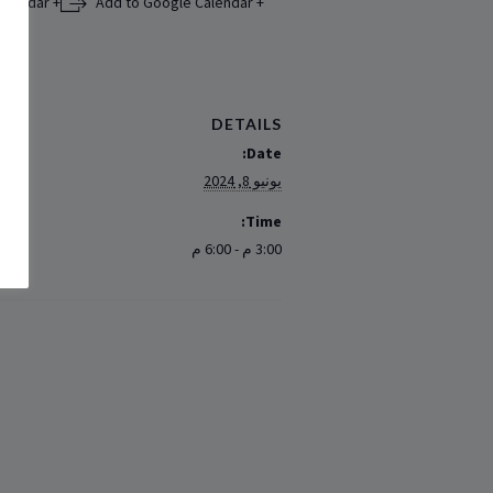
+ Add to iCalendar
+ Add to Google Calendar
DETAILS
Date:
يونيو 8, 2024
Time:
3:00 م - 6:00 م