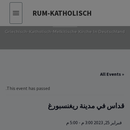
RUM-KATHOLISCH
Toggle
RUM-KATHOLISCH
vigation
Griechisch-Katholisch-Melkitische Kirche In Deutschland
« All Events
This event has passed.
قداس في مدينة ريغنسبورغ
فبراير 25, 2023 3:00 م
-
5:00 م