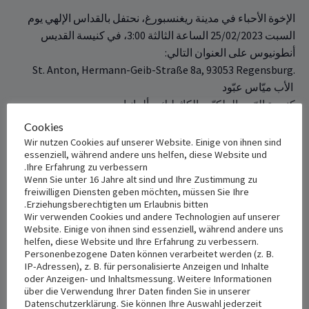
الإخوة الأحباء في مدينة ريغنسبورغ، نحتفل بالقداس الإلهي يوم
السبت 25/02/2023 الساعة الثالثة ‏‎‏3:00‏، في ‏كنيسة ‏القديس
أنطونيوس على العنوان ‏التالي‎:‎
St. Anton, Hermann-Geib-Straße 8a, 93053 Regensburg.‎
‎ ‎الأب ميّاس عبّود
كنيسة الرّوم الملكيّين الكاثوليك – ألمانيا
Cookies
+ Add to iCalendar
+ Add to Google Calendar
Wir nutzen Cookies auf unserer Website. Einige von ihnen sind
essenziell, während andere uns helfen, diese Website und
Ihre Erfahrung zu verbessern.
Wenn Sie unter 16 Jahre alt sind und Ihre Zustimmung zu
freiwilligen Diensten geben möchten, müssen Sie Ihre
Erziehungsberechtigten um Erlaubnis bitten.
VENUE
DETAILS
Wir verwenden Cookies und andere Technologien auf unserer
St. Anton
Date:
Website. Einige von ihnen sind essenziell, während andere uns
helfen, diese Website und Ihre Erfahrung zu verbessern.
فبراير 25, 2023
Hermann-Geib-Straße 8a
Personenbezogene Daten können verarbeitet werden (z. B.
Regensburg
,
93053
Germany
IP-Adressen), z. B. für personalisierte Anzeigen und Inhalte
Time:
+ Google Map
oder Anzeigen- und Inhaltsmessung. Weitere Informationen
3:00 م - 5:00 م
über die Verwendung Ihrer Daten finden Sie in unserer
Datenschutzerklärung. Sie können Ihre Auswahl jederzeit