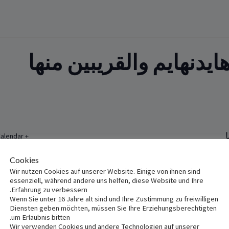
يدنهايم والقريبين منها
+ Add to Google Calendar
ين منها
Cookies
Wir nutzen Cookies auf unserer Website. Einige von ihnen sind
essenziell, während andere uns helfen, diese Website und Ihre
Erfahrung zu verbessern.
Wenn Sie unter 16 Jahre alt sind und Ihre Zustimmung zu freiwilligen
Mariankirch
Diensten geben möchten, müssen Sie Ihre Erziehungsberechtigten
um Erlaubnis bitten.
Wir verwenden Cookies und andere Technologien auf unserer