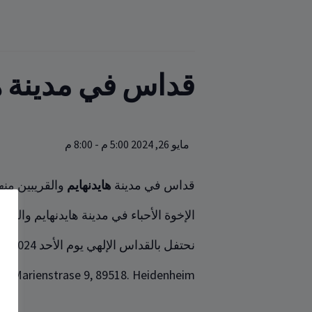
قداس في مدينة ها
مايو 26, 2024 5:00 م
-
8:00 م
قداس في مدينة
هايدنهايم
والقريبين منها
الإخوة الأحباء في مدينة هايدنهايم والقريب
نحتفل بالقداس الإلهي يوم الأحد 26/05/2024 الساعة 17:00 الخامسة ، على ‏العنوان التالي‎:‎
e. Marienstrase 9, 89518. ‎Heidenheim